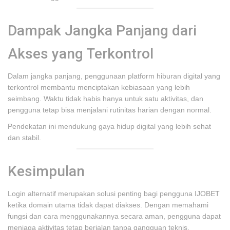
Dampak Jangka Panjang dari
Akses yang Terkontrol
Dalam jangka panjang, penggunaan platform hiburan digital yang
terkontrol membantu menciptakan kebiasaan yang lebih
seimbang. Waktu tidak habis hanya untuk satu aktivitas, dan
pengguna tetap bisa menjalani rutinitas harian dengan normal.
Pendekatan ini mendukung gaya hidup digital yang lebih sehat
dan stabil.
Kesimpulan
Login alternatif merupakan solusi penting bagi pengguna IJOBET
ketika domain utama tidak dapat diakses. Dengan memahami
fungsi dan cara menggunakannya secara aman, pengguna dapat
menjaga aktivitas tetap berjalan tanpa gangguan teknis.