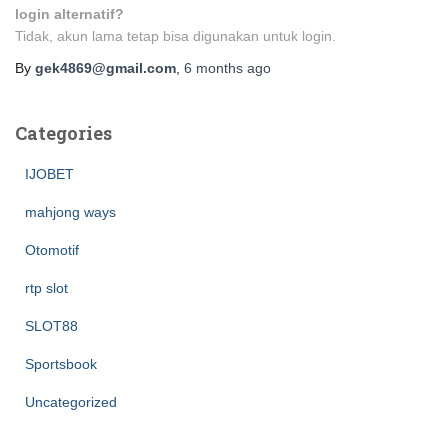
login alternatif?
Tidak, akun lama tetap bisa digunakan untuk login.
By
gek4869@gmail.com
,
6 months
ago
Categories
IJOBET
mahjong ways
Otomotif
rtp slot
SLOT88
Sportsbook
Uncategorized