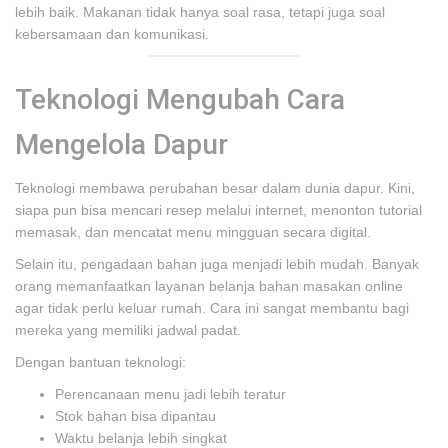
lebih baik. Makanan tidak hanya soal rasa, tetapi juga soal
kebersamaan dan komunikasi.
Teknologi Mengubah Cara
Mengelola Dapur
Teknologi membawa perubahan besar dalam dunia dapur. Kini,
siapa pun bisa mencari resep melalui internet, menonton tutorial
memasak, dan mencatat menu mingguan secara digital.
Selain itu, pengadaan bahan juga menjadi lebih mudah. Banyak
orang memanfaatkan layanan belanja bahan masakan online
agar tidak perlu keluar rumah. Cara ini sangat membantu bagi
mereka yang memiliki jadwal padat.
Dengan bantuan teknologi:
Perencanaan menu jadi lebih teratur
Stok bahan bisa dipantau
Waktu belanja lebih singkat