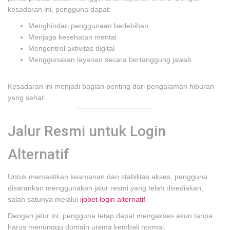
kesadaran ini, pengguna dapat:
Menghindari penggunaan berlebihan
Menjaga kesehatan mental
Mengontrol aktivitas digital
Menggunakan layanan secara bertanggung jawab
Kesadaran ini menjadi bagian penting dari pengalaman hiburan
yang sehat.
Jalur Resmi untuk Login
Alternatif
Untuk memastikan keamanan dan stabilitas akses, pengguna
disarankan menggunakan jalur resmi yang telah disediakan,
salah satunya melalui
ijobet login alternatif
.
Dengan jalur ini, pengguna tetap dapat mengakses akun tanpa
harus menunggu domain utama kembali normal.