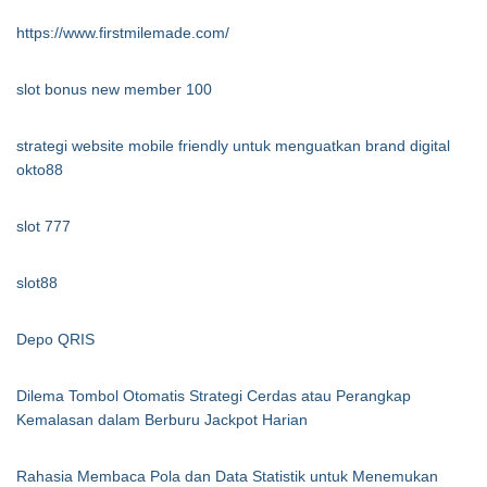
https://www.firstmilemade.com/
slot bonus new member 100
strategi website mobile friendly untuk menguatkan brand digital
okto88
slot 777
slot88
Depo QRIS
Dilema Tombol Otomatis Strategi Cerdas atau Perangkap
Kemalasan dalam Berburu Jackpot Harian
Rahasia Membaca Pola dan Data Statistik untuk Menemukan