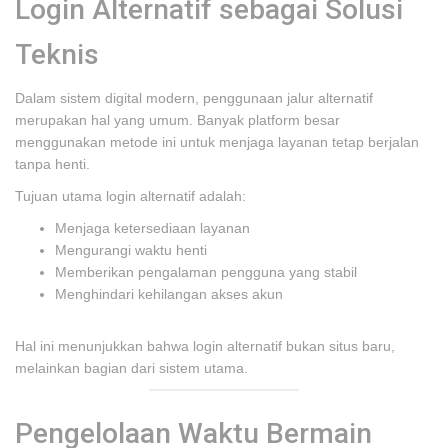
Login Alternatif sebagai Solusi
Teknis
Dalam sistem digital modern, penggunaan jalur alternatif
merupakan hal yang umum. Banyak platform besar
menggunakan metode ini untuk menjaga layanan tetap berjalan
tanpa henti.
Tujuan utama login alternatif adalah:
Menjaga ketersediaan layanan
Mengurangi waktu henti
Memberikan pengalaman pengguna yang stabil
Menghindari kehilangan akses akun
Hal ini menunjukkan bahwa login alternatif bukan situs baru,
melainkan bagian dari sistem utama.
Pengelolaan Waktu Bermain