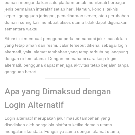
pemain mengandalkan satu platform untuk menikmati berbagai
jenis permainan interaktif setiap hari. Namun, kondisi teknis
seperti gangguan jaringan, pemeliharaan server, atau perubahan
domain sering kali membuat akses utama tidak dapat digunakan
sementara waktu.
Situasi ini membuat pengguna perlu memahami jalur masuk lain
yang tetap aman dan resmi. Jalur tersebut dikenal sebagai login
alternatif, yaitu alamat tambahan yang tetap terhubung langsung
dengan sistem utama. Dengan memahami cara kerja login
alternatif, pengguna dapat menjaga aktivitas tetap berjalan tanpa
gangguan berarti.
Apa yang Dimaksud dengan
Login Alternatif
Login alternatif merupakan jalur masuk tambahan yang
disediakan oleh pengelola platform ketika domain utama
mengalami kendala. Fungsinya sama dengan alamat utama,