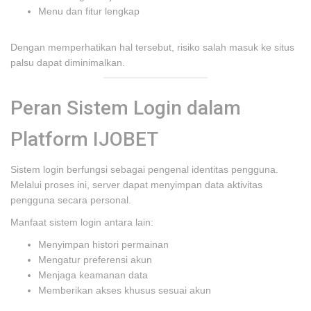
Menu dan fitur lengkap
Dengan memperhatikan hal tersebut, risiko salah masuk ke situs
palsu dapat diminimalkan.
Peran Sistem Login dalam
Platform IJOBET
Sistem login berfungsi sebagai pengenal identitas pengguna.
Melalui proses ini, server dapat menyimpan data aktivitas
pengguna secara personal.
Manfaat sistem login antara lain:
Menyimpan histori permainan
Mengatur preferensi akun
Menjaga keamanan data
Memberikan akses khusus sesuai akun