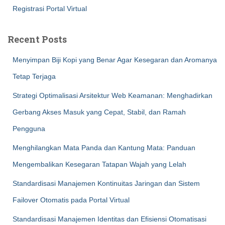
Registrasi Portal Virtual
Recent Posts
Menyimpan Biji Kopi yang Benar Agar Kesegaran dan Aromanya
Tetap Terjaga
Strategi Optimalisasi Arsitektur Web Keamanan: Menghadirkan
Gerbang Akses Masuk yang Cepat, Stabil, dan Ramah
Pengguna
Menghilangkan Mata Panda dan Kantung Mata: Panduan
Mengembalikan Kesegaran Tatapan Wajah yang Lelah
Standardisasi Manajemen Kontinuitas Jaringan dan Sistem
Failover Otomatis pada Portal Virtual
Standardisasi Manajemen Identitas dan Efisiensi Otomatisasi