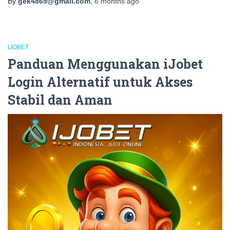
By
gek4869@gmail.com
,
6 months
ago
IJOBET
Panduan Menggunakan iJobet
Login Alternatif untuk Akses
Stabil dan Aman