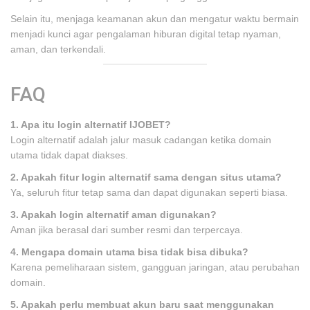
Selain itu, menjaga keamanan akun dan mengatur waktu bermain
menjadi kunci agar pengalaman hiburan digital tetap nyaman,
aman, dan terkendali.
FAQ
1. Apa itu login alternatif IJOBET?
Login alternatif adalah jalur masuk cadangan ketika domain
utama tidak dapat diakses.
2. Apakah fitur login alternatif sama dengan situs utama?
Ya, seluruh fitur tetap sama dan dapat digunakan seperti biasa.
3. Apakah login alternatif aman digunakan?
Aman jika berasal dari sumber resmi dan terpercaya.
4. Mengapa domain utama bisa tidak bisa dibuka?
Karena pemeliharaan sistem, gangguan jaringan, atau perubahan
domain.
5. Apakah perlu membuat akun baru saat menggunakan