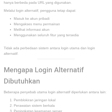
hanya berbeda pada URL yang digunakan.
Melalui login alternatif, pengguna tetap dapat:
Masuk ke akun pribadi
Mengakses menu permainan
Melihat informasi akun
Menggunakan seluruh fitur yang tersedia
Tidak ada perbedaan sistem antara login utama dan login
alternatif.
Mengapa Login Alternatif
Dibutuhkan
Beberapa penyebab utama login alternatif diperlukan antara lain:
Pemblokiran jaringan lokal
Perawatan sistem berkala
Peningkatan keamanan server