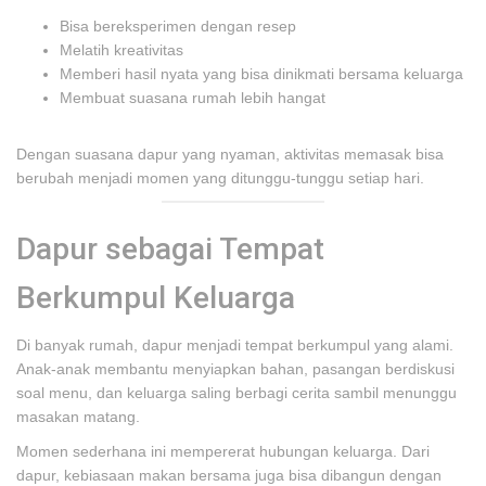
Bisa bereksperimen dengan resep
Melatih kreativitas
Memberi hasil nyata yang bisa dinikmati bersama keluarga
Membuat suasana rumah lebih hangat
Dengan suasana dapur yang nyaman, aktivitas memasak bisa
berubah menjadi momen yang ditunggu-tunggu setiap hari.
Dapur sebagai Tempat
Berkumpul Keluarga
Di banyak rumah, dapur menjadi tempat berkumpul yang alami.
Anak-anak membantu menyiapkan bahan, pasangan berdiskusi
soal menu, dan keluarga saling berbagi cerita sambil menunggu
masakan matang.
Momen sederhana ini mempererat hubungan keluarga. Dari
dapur, kebiasaan makan bersama juga bisa dibangun dengan