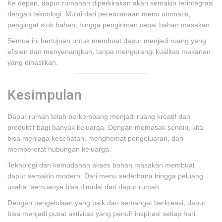
Ke depan, dapur rumahan diperkirakan akan semakin terintegrasi
dengan teknologi. Mulai dari perencanaan menu otomatis,
pengingat stok bahan, hingga pengiriman cepat bahan masakan.
Semua ini bertujuan untuk membuat dapur menjadi ruang yang
efisien dan menyenangkan, tanpa mengurangi kualitas makanan
yang dihasilkan.
Kesimpulan
Dapur rumah telah berkembang menjadi ruang kreatif dan
produktif bagi banyak keluarga. Dengan memasak sendiri, kita
bisa menjaga kesehatan, menghemat pengeluaran, dan
mempererat hubungan keluarga.
Teknologi dan kemudahan akses bahan masakan membuat
dapur semakin modern. Dari menu sederhana hingga peluang
usaha, semuanya bisa dimulai dari dapur rumah.
Dengan pengelolaan yang baik dan semangat berkreasi, dapur
bisa menjadi pusat aktivitas yang penuh inspirasi setiap hari.