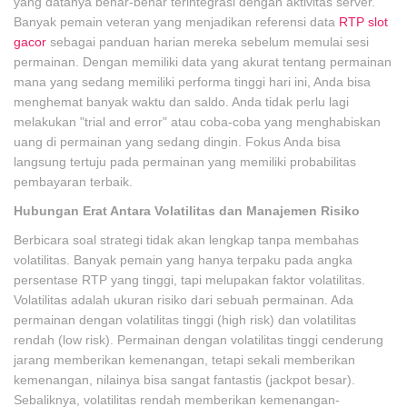
yang datanya benar-benar terintegrasi dengan aktivitas server.
Banyak pemain veteran yang menjadikan referensi data
RTP slot
gacor
sebagai panduan harian mereka sebelum memulai sesi
permainan. Dengan memiliki data yang akurat tentang permainan
mana yang sedang memiliki performa tinggi hari ini, Anda bisa
menghemat banyak waktu dan saldo. Anda tidak perlu lagi
melakukan "trial and error" atau coba-coba yang menghabiskan
uang di permainan yang sedang dingin. Fokus Anda bisa
langsung tertuju pada permainan yang memiliki probabilitas
pembayaran terbaik.
Hubungan Erat Antara Volatilitas dan Manajemen Risiko
Berbicara soal strategi tidak akan lengkap tanpa membahas
volatilitas. Banyak pemain yang hanya terpaku pada angka
persentase RTP yang tinggi, tapi melupakan faktor volatilitas.
Volatilitas adalah ukuran risiko dari sebuah permainan. Ada
permainan dengan volatilitas tinggi (high risk) dan volatilitas
rendah (low risk). Permainan dengan volatilitas tinggi cenderung
jarang memberikan kemenangan, tetapi sekali memberikan
kemenangan, nilainya bisa sangat fantastis (jackpot besar).
Sebaliknya, volatilitas rendah memberikan kemenangan-