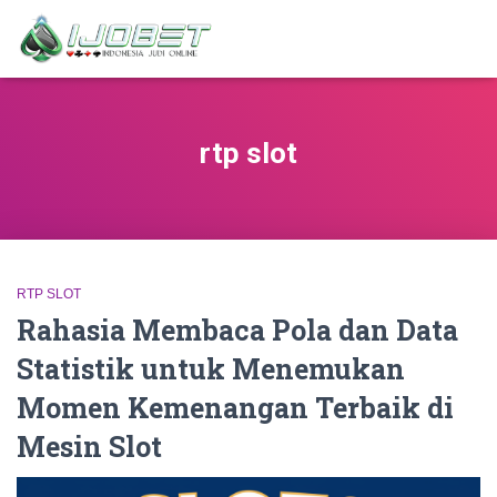
rtp slot
RTP SLOT
Rahasia Membaca Pola dan Data
Statistik untuk Menemukan
Momen Kemenangan Terbaik di
Mesin Slot