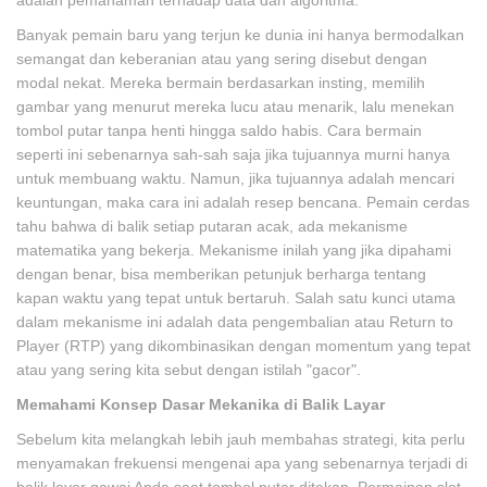
Banyak pemain baru yang terjun ke dunia ini hanya bermodalkan
semangat dan keberanian atau yang sering disebut dengan
modal nekat. Mereka bermain berdasarkan insting, memilih
gambar yang menurut mereka lucu atau menarik, lalu menekan
tombol putar tanpa henti hingga saldo habis. Cara bermain
seperti ini sebenarnya sah-sah saja jika tujuannya murni hanya
untuk membuang waktu. Namun, jika tujuannya adalah mencari
keuntungan, maka cara ini adalah resep bencana. Pemain cerdas
tahu bahwa di balik setiap putaran acak, ada mekanisme
matematika yang bekerja. Mekanisme inilah yang jika dipahami
dengan benar, bisa memberikan petunjuk berharga tentang
kapan waktu yang tepat untuk bertaruh. Salah satu kunci utama
dalam mekanisme ini adalah data pengembalian atau Return to
Player (RTP) yang dikombinasikan dengan momentum yang tepat
atau yang sering kita sebut dengan istilah "gacor".
Memahami Konsep Dasar Mekanika di Balik Layar
Sebelum kita melangkah lebih jauh membahas strategi, kita perlu
menyamakan frekuensi mengenai apa yang sebenarnya terjadi di
balik layar gawai Anda saat tombol putar ditekan. Permainan slot