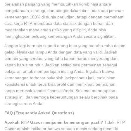
perjalanan panjang yang membutuhkan kombinasi antara
pengetahuan, strategi, dan pengendalian diri. Tidak ada jaminan
kemenangan 100% di dunia perjudian, tetapi dengan memahami
cara kerja RTP, membaca data statistik dengan benar, dan
menerapkan manajemen risiko yang disiplin, Anda bisa
meningkatkan peluang kemenangan Anda secara signifikan.
Jangan lagi bermain seperti orang buta yang meraba-raba dalam
gelap. Nyalakan lampu Anda dengan data yang valid. Jadilah
pemain yang cerdas, yang tahu kapan harus menyerang dan
kapan harus mundur. Jadikan setiap sesi permainan sebagai
pelajaran untuk mempertajam insting Anda. Ingatlah bahwa
kemenangan terbesar bukanlah jackpot satu kali, melainkan
konsistensi untuk terus bisa profit dan menikmati permainan
tanpa merusak kondisi finansial Anda. Selamat menerapkan
strategi ini, dan semoga keberuntungan selalu berpihak pada
strategi cerdas Anda!
FAQ (Frequently Asked Questions)
Apakah RTP Gacor menjamin kemenangan pasti?
Tidak. RTP
Gacor adalah indikator bahwa sebuah mesin sedang memiliki