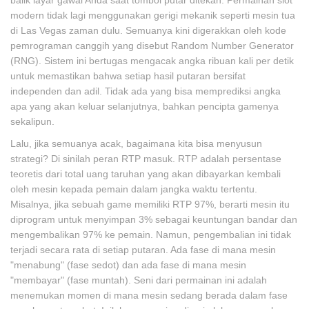
modern tidak lagi menggunakan gerigi mekanik seperti mesin tua
di Las Vegas zaman dulu. Semuanya kini digerakkan oleh kode
pemrograman canggih yang disebut Random Number Generator
(RNG). Sistem ini bertugas mengacak angka ribuan kali per detik
untuk memastikan bahwa setiap hasil putaran bersifat
independen dan adil. Tidak ada yang bisa memprediksi angka
apa yang akan keluar selanjutnya, bahkan pencipta gamenya
sekalipun.
Lalu, jika semuanya acak, bagaimana kita bisa menyusun
strategi? Di sinilah peran RTP masuk. RTP adalah persentase
teoretis dari total uang taruhan yang akan dibayarkan kembali
oleh mesin kepada pemain dalam jangka waktu tertentu.
Misalnya, jika sebuah game memiliki RTP 97%, berarti mesin itu
diprogram untuk menyimpan 3% sebagai keuntungan bandar dan
mengembalikan 97% ke pemain. Namun, pengembalian ini tidak
terjadi secara rata di setiap putaran. Ada fase di mana mesin
"menabung" (fase sedot) dan ada fase di mana mesin
"membayar" (fase muntah). Seni dari permainan ini adalah
menemukan momen di mana mesin sedang berada dalam fase