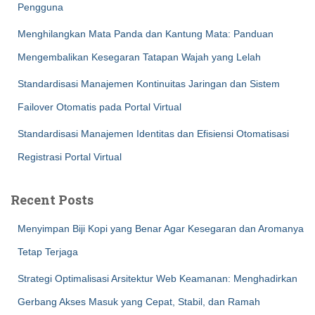
Pengguna
Menghilangkan Mata Panda dan Kantung Mata: Panduan
Mengembalikan Kesegaran Tatapan Wajah yang Lelah
Standardisasi Manajemen Kontinuitas Jaringan dan Sistem
Failover Otomatis pada Portal Virtual
Standardisasi Manajemen Identitas dan Efisiensi Otomatisasi
Registrasi Portal Virtual
Recent Posts
Menyimpan Biji Kopi yang Benar Agar Kesegaran dan Aromanya
Tetap Terjaga
Strategi Optimalisasi Arsitektur Web Keamanan: Menghadirkan
Gerbang Akses Masuk yang Cepat, Stabil, dan Ramah