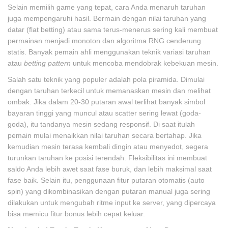
Selain memilih game yang tepat, cara Anda menaruh taruhan
juga mempengaruhi hasil. Bermain dengan nilai taruhan yang
datar (flat betting) atau sama terus-menerus sering kali membuat
permainan menjadi monoton dan algoritma RNG cenderung
statis. Banyak pemain ahli menggunakan teknik variasi taruhan
atau
betting pattern
untuk mencoba mendobrak kebekuan mesin.
Salah satu teknik yang populer adalah pola piramida. Dimulai
dengan taruhan terkecil untuk memanaskan mesin dan melihat
ombak. Jika dalam 20-30 putaran awal terlihat banyak simbol
bayaran tinggi yang muncul atau scatter sering lewat (goda-
goda), itu tandanya mesin sedang responsif. Di saat itulah
pemain mulai menaikkan nilai taruhan secara bertahap. Jika
kemudian mesin terasa kembali dingin atau menyedot, segera
turunkan taruhan ke posisi terendah. Fleksibilitas ini membuat
saldo Anda lebih awet saat fase buruk, dan lebih maksimal saat
fase baik. Selain itu, penggunaan fitur putaran otomatis (auto
spin) yang dikombinasikan dengan putaran manual juga sering
dilakukan untuk mengubah ritme input ke server, yang dipercaya
bisa memicu fitur bonus lebih cepat keluar.