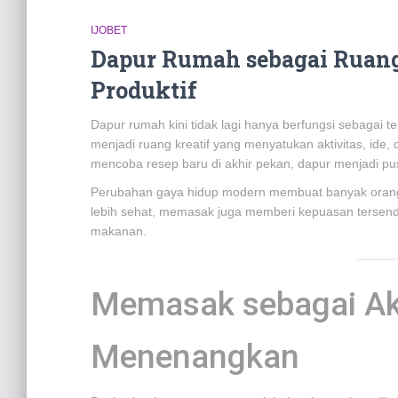
IJOBET
Dapur Rumah sebagai Ruang
Produktif
Dapur rumah kini tidak lagi hanya berfungsi sebagai
menjadi ruang kreatif yang menyatukan aktivitas, id
mencoba resep baru di akhir pekan, dapur menjadi p
Perubahan gaya hidup modern membuat banyak orang l
lebih sehat, memasak juga memberi kepuasan tersendir
makanan.
Memasak sebagai Akt
Menenangkan