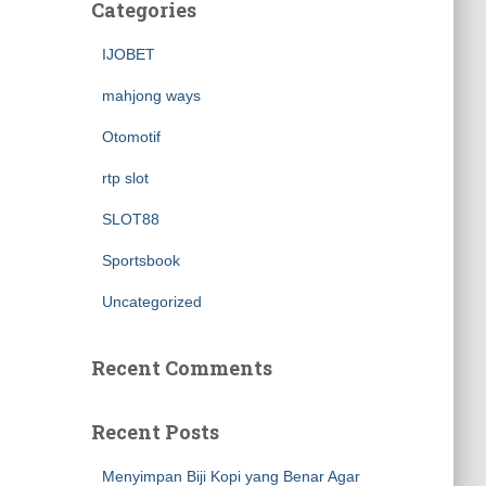
Categories
IJOBET
mahjong ways
Otomotif
rtp slot
SLOT88
Sportsbook
Uncategorized
Recent Comments
Recent Posts
Menyimpan Biji Kopi yang Benar Agar