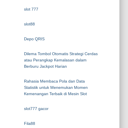
slot 777
slot88
Depo QRIS
Dilema Tombol Otomatis Strategi Cerdas
atau Perangkap Kemalasan dalam
Berburu Jackpot Harian
Rahasia Membaca Pola dan Data
Statistik untuk Menemukan Momen
Kemenangan Terbaik di Mesin Slot
slot777 gacor
Fila88