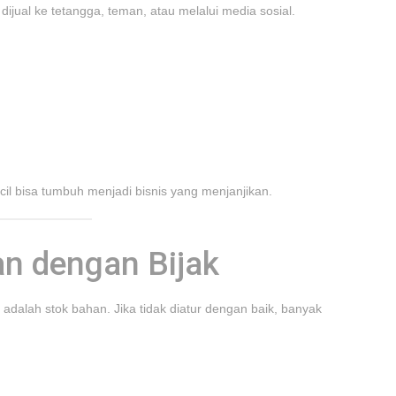
jual ke tetangga, teman, atau melalui media sosial.
cil bisa tumbuh menjadi bisnis yang menjanjikan.
n dengan Bijak
adalah stok bahan. Jika tidak diatur dengan baik, banyak