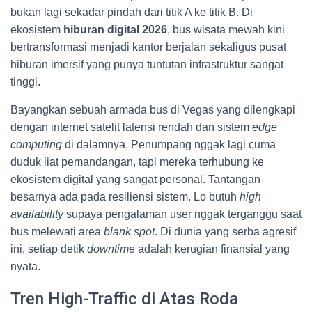
bukan lagi sekadar pindah dari titik A ke titik B. Di
ekosistem
hiburan digital 2026
, bus wisata mewah kini
bertransformasi menjadi kantor berjalan sekaligus pusat
hiburan imersif yang punya tuntutan infrastruktur sangat
tinggi.
Bayangkan sebuah armada bus di Vegas yang dilengkapi
dengan internet satelit latensi rendah dan sistem
edge
computing
di dalamnya. Penumpang nggak lagi cuma
duduk liat pemandangan, tapi mereka terhubung ke
ekosistem digital yang sangat personal. Tantangan
besarnya ada pada resiliensi sistem. Lo butuh
high
availability
supaya pengalaman user nggak terganggu saat
bus melewati area
blank spot
. Di dunia yang serba agresif
ini, setiap detik
downtime
adalah kerugian finansial yang
nyata.
Tren High-Traffic di Atas Roda