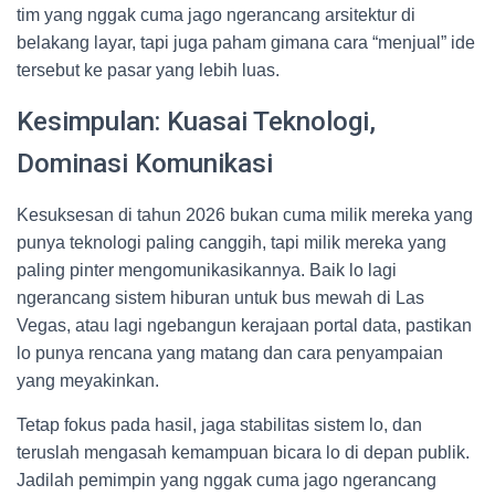
tim yang nggak cuma jago ngerancang arsitektur di
belakang layar, tapi juga paham gimana cara “menjual” ide
tersebut ke pasar yang lebih luas.
Kesimpulan: Kuasai Teknologi,
Dominasi Komunikasi
Kesuksesan di tahun 2026 bukan cuma milik mereka yang
punya teknologi paling canggih, tapi milik mereka yang
paling pinter mengomunikasikannya. Baik lo lagi
ngerancang sistem hiburan untuk bus mewah di Las
Vegas, atau lagi ngebangun kerajaan portal data, pastikan
lo punya rencana yang matang dan cara penyampaian
yang meyakinkan.
Tetap fokus pada hasil, jaga stabilitas sistem lo, dan
teruslah mengasah kemampuan bicara lo di depan publik.
Jadilah pemimpin yang nggak cuma jago ngerancang