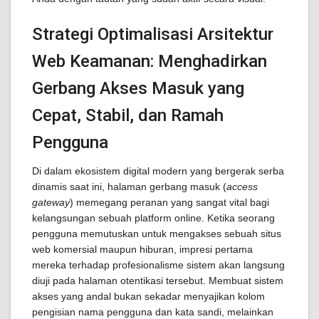
Strategi Optimalisasi Arsitektur
Web Keamanan: Menghadirkan
Gerbang Akses Masuk yang
Cepat, Stabil, dan Ramah
Pengguna
Di dalam ekosistem digital modern yang bergerak serba
dinamis saat ini, halaman gerbang masuk (
access
gateway
) memegang peranan yang sangat vital bagi
kelangsungan sebuah platform online. Ketika seorang
pengguna memutuskan untuk mengakses sebuah situs
web komersial maupun hiburan, impresi pertama
mereka terhadap profesionalisme sistem akan langsung
diuji pada halaman otentikasi tersebut. Membuat sistem
akses yang andal bukan sekadar menyajikan kolom
pengisian nama pengguna dan kata sandi, melainkan