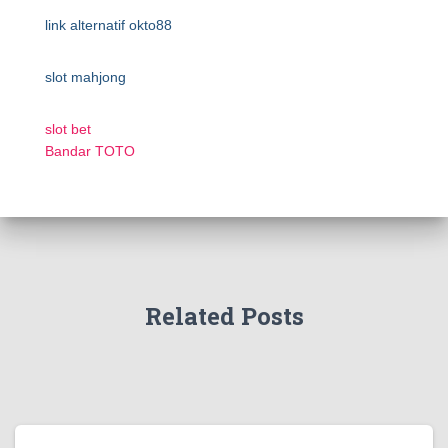
link alternatif okto88
slot mahjong
slot bet
Bandar TOTO
Related Posts