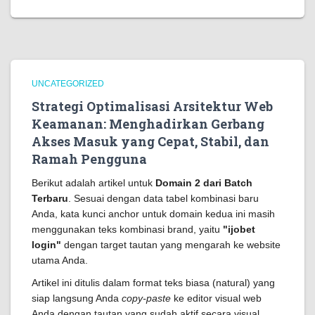
UNCATEGORIZED
Strategi Optimalisasi Arsitektur Web
Keamanan: Menghadirkan Gerbang
Akses Masuk yang Cepat, Stabil, dan
Ramah Pengguna
Berikut adalah artikel untuk
Domain 2 dari Batch
Terbaru
. Sesuai dengan data tabel kombinasi baru
Anda, kata kunci anchor untuk domain kedua ini masih
menggunakan teks kombinasi brand, yaitu
"ijobet
login"
dengan target tautan yang mengarah ke website
utama Anda.
Artikel ini ditulis dalam format teks biasa (natural) yang
siap langsung Anda
copy-paste
ke editor visual web
Anda dengan tautan yang sudah aktif secara visual.