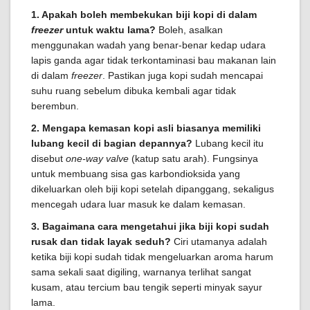
1. Apakah boleh membekukan biji kopi di dalam
freezer
untuk waktu lama?
Boleh, asalkan
menggunakan wadah yang benar-benar kedap udara
lapis ganda agar tidak terkontaminasi bau makanan lain
di dalam
freezer
. Pastikan juga kopi sudah mencapai
suhu ruang sebelum dibuka kembali agar tidak
berembun.
2. Mengapa kemasan kopi asli biasanya memiliki
lubang kecil di bagian depannya?
Lubang kecil itu
disebut
one-way valve
(katup satu arah). Fungsinya
untuk membuang sisa gas karbondioksida yang
dikeluarkan oleh biji kopi setelah dipanggang, sekaligus
mencegah udara luar masuk ke dalam kemasan.
3. Bagaimana cara mengetahui jika biji kopi sudah
rusak dan tidak layak seduh?
Ciri utamanya adalah
ketika biji kopi sudah tidak mengeluarkan aroma harum
sama sekali saat digiling, warnanya terlihat sangat
kusam, atau tercium bau tengik seperti minyak sayur
lama.