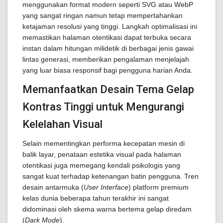
menggunakan format modern seperti SVG atau WebP
yang sangat ringan namun tetap mempertahankan
ketajaman resolusi yang tinggi. Langkah optimalisasi ini
memastikan halaman otentikasi dapat terbuka secara
instan dalam hitungan milidetik di berbagai jenis gawai
lintas generasi, memberikan pengalaman menjelajah
yang luar biasa responsif bagi pengguna harian Anda.
Memanfaatkan Desain Tema Gelap
Kontras Tinggi untuk Mengurangi
Kelelahan Visual
Selain mementingkan performa kecepatan mesin di
balik layar, penataan estetika visual pada halaman
otentikasi juga memegang kendali psikologis yang
sangat kuat terhadap ketenangan batin pengguna. Tren
desain antarmuka (
User Interface
) platform premium
kelas dunia beberapa tahun terakhir ini sangat
didominasi oleh skema warna bertema gelap diredam
(
Dark Mode
).