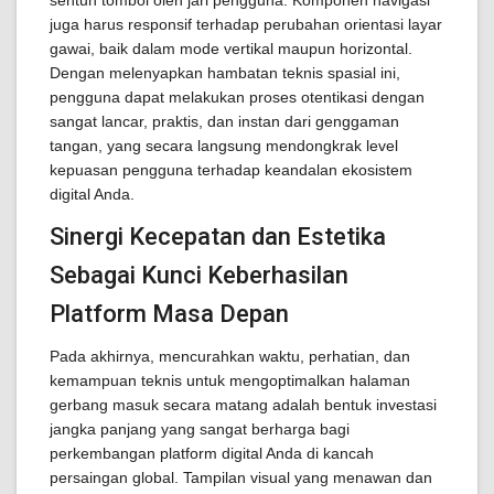
sentuh tombol oleh jari pengguna. Komponen navigasi
juga harus responsif terhadap perubahan orientasi layar
gawai, baik dalam mode vertikal maupun horizontal.
Dengan melenyapkan hambatan teknis spasial ini,
pengguna dapat melakukan proses otentikasi dengan
sangat lancar, praktis, dan instan dari genggaman
tangan, yang secara langsung mendongkrak level
kepuasan pengguna terhadap keandalan ekosistem
digital Anda.
Sinergi Kecepatan dan Estetika
Sebagai Kunci Keberhasilan
Platform Masa Depan
Pada akhirnya, mencurahkan waktu, perhatian, dan
kemampuan teknis untuk mengoptimalkan halaman
gerbang masuk secara matang adalah bentuk investasi
jangka panjang yang sangat berharga bagi
perkembangan platform digital Anda di kancah
persaingan global. Tampilan visual yang menawan dan