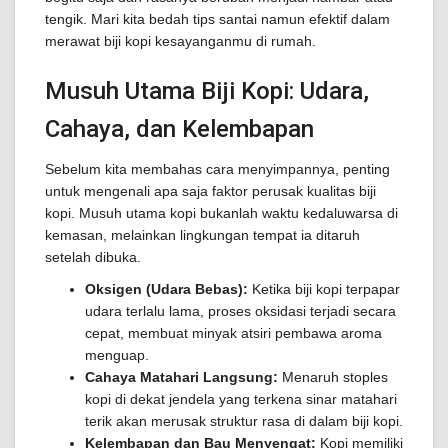
tengik. Mari kita bedah tips santai namun efektif dalam
merawat biji kopi kesayanganmu di rumah.
Musuh Utama Biji Kopi: Udara,
Cahaya, dan Kelembapan
Sebelum kita membahas cara menyimpannya, penting
untuk mengenali apa saja faktor perusak kualitas biji
kopi. Musuh utama kopi bukanlah waktu kedaluwarsa di
kemasan, melainkan lingkungan tempat ia ditaruh
setelah dibuka.
Oksigen (Udara Bebas):
Ketika biji kopi terpapar
udara terlalu lama, proses oksidasi terjadi secara
cepat, membuat minyak atsiri pembawa aroma
menguap.
Cahaya Matahari Langsung:
Menaruh stoples
kopi di dekat jendela yang terkena sinar matahari
terik akan merusak struktur rasa di dalam biji kopi.
Kelembapan dan Bau Menyengat:
Kopi memiliki