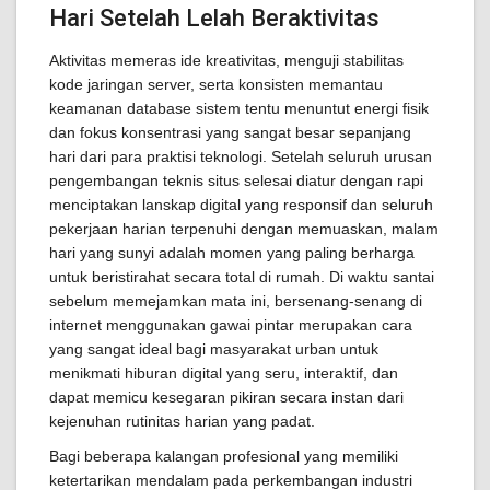
Hari Setelah Lelah Beraktivitas
Aktivitas memeras ide kreativitas, menguji stabilitas
kode jaringan server, serta konsisten memantau
keamanan database sistem tentu menuntut energi fisik
dan fokus konsentrasi yang sangat besar sepanjang
hari dari para praktisi teknologi. Setelah seluruh urusan
pengembangan teknis situs selesai diatur dengan rapi
menciptakan lanskap digital yang responsif dan seluruh
pekerjaan harian terpenuhi dengan memuaskan, malam
hari yang sunyi adalah momen yang paling berharga
untuk beristirahat secara total di rumah. Di waktu santai
sebelum memejamkan mata ini, bersenang-senang di
internet menggunakan gawai pintar merupakan cara
yang sangat ideal bagi masyarakat urban untuk
menikmati hiburan digital yang seru, interaktif, dan
dapat memicu kesegaran pikiran secara instan dari
kejenuhan rutinitas harian yang padat.
Bagi beberapa kalangan profesional yang memiliki
ketertarikan mendalam pada perkembangan industri