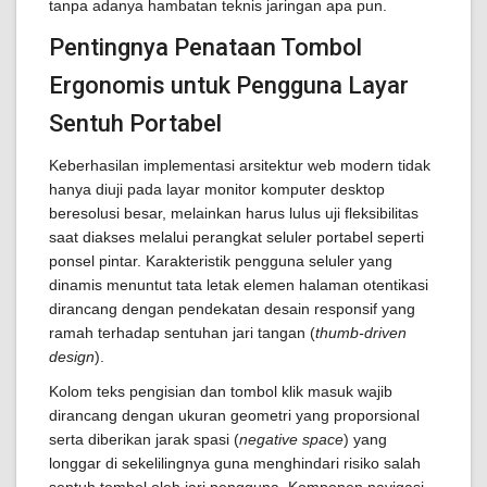
tanpa adanya hambatan teknis jaringan apa pun.
Pentingnya Penataan Tombol
Ergonomis untuk Pengguna Layar
Sentuh Portabel
Keberhasilan implementasi arsitektur web modern tidak
hanya diuji pada layar monitor komputer desktop
beresolusi besar, melainkan harus lulus uji fleksibilitas
saat diakses melalui perangkat seluler portabel seperti
ponsel pintar. Karakteristik pengguna seluler yang
dinamis menuntut tata letak elemen halaman otentikasi
dirancang dengan pendekatan desain responsif yang
ramah terhadap sentuhan jari tangan (
thumb-driven
design
).
Kolom teks pengisian dan tombol klik masuk wajib
dirancang dengan ukuran geometri yang proporsional
serta diberikan jarak spasi (
negative space
) yang
longgar di sekelilingnya guna menghindari risiko salah