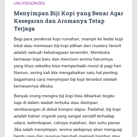
UNCATEGORIZED
Menyimpan Biji Kopi yang Benar Agar
Kesegaran dan Aromanya Tetap
Terjaga
Bagi para penikmat kopi rumahan, mampir ke kedai kopi
lokal atau memesan biji kopi pilihan dari
roastery
favorit
adalah sebuah kebahagiaan tersendiri. Membuka
kemasan kopi baru dan mencium aroma harumnya
yang khas seketika bisa memperbaiki
mood
di pagi hari.
Namun, sering kali kita mengabaikan satu hal penting:
bagaimana cara menyimpan biji kopi tersebut setelah
kemasannya dibuka.
Banyak orang mengira biji kopi bisa dibiarkan begitu
saja di dalam wadah terbuka atau disimpan
sembarangan di dekat kompor dapur. Padahal, biji kopi
adalah bahan organik yang sangat sensitif terhadap
udara, kelembapan, cahaya matahari, dan suhu panas.
Jika salah menyimpan, aroma sedapnya akan menguap
begitu saja dan rasanya berubah menjadi hambar atau