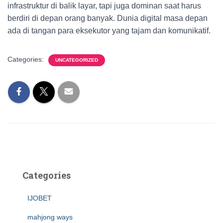
infrastruktur di balik layar, tapi juga dominan saat harus
berdiri di depan orang banyak. Dunia digital masa depan
ada di tangan para eksekutor yang tajam dan komunikatif.
Categories:
UNCATEGORIZED
Categories
IJOBET
mahjong ways