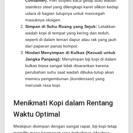
Container
):
Pilih stoples kaca gelap atau wadah
stainless steel
yang dilengkapi karet silikon kedap
udara di bagian tutupnya untuk mencegah
masuknya oksigen.
Simpan di Suhu Ruang yang Sejuk:
Letakkan
wadah kopi di tempat yang kering dan teduh,
seperti di dalam lemari dapur atau rak yang jauh
dari paparan panas kompor.
Hindari Menyimpan di Kulkas (Kecuali untuk
Jangka Panjang):
Menyimpan biji kopi di dalam
kulkas biasa sangat tidak disarankan karena
perubahan suhu saat wadah dibuka-tutup akan
memicu pengembunan (
kondensasi
) yang
merusak rasa kopi.
Menikmati Kopi dalam Rentang
Waktu Optimal
Meskipun disimpan dengan sangat rapat, biji kopi tetap
memiliki masa keemasan rasa terbaiknya. Idealnya,