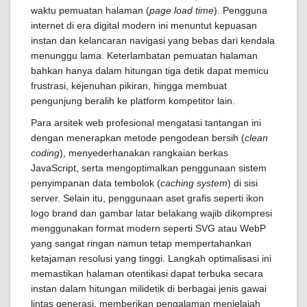
waktu pemuatan halaman (
page load time
). Pengguna
internet di era digital modern ini menuntut kepuasan
instan dan kelancaran navigasi yang bebas dari kendala
menunggu lama. Keterlambatan pemuatan halaman
bahkan hanya dalam hitungan tiga detik dapat memicu
frustrasi, kejenuhan pikiran, hingga membuat
pengunjung beralih ke platform kompetitor lain.
Para arsitek web profesional mengatasi tantangan ini
dengan menerapkan metode pengodean bersih (
clean
coding
), menyederhanakan rangkaian berkas
JavaScript, serta mengoptimalkan penggunaan sistem
penyimpanan data tembolok (
caching system
) di sisi
server. Selain itu, penggunaan aset grafis seperti ikon
logo brand dan gambar latar belakang wajib dikompresi
menggunakan format modern seperti SVG atau WebP
yang sangat ringan namun tetap mempertahankan
ketajaman resolusi yang tinggi. Langkah optimalisasi ini
memastikan halaman otentikasi dapat terbuka secara
instan dalam hitungan milidetik di berbagai jenis gawai
lintas generasi, memberikan pengalaman menjelajah