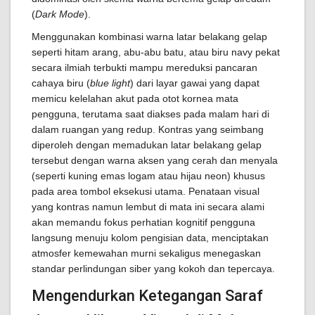
(
Dark Mode
).
Menggunakan kombinasi warna latar belakang gelap
seperti hitam arang, abu-abu batu, atau biru navy pekat
secara ilmiah terbukti mampu mereduksi pancaran
cahaya biru (
blue light
) dari layar gawai yang dapat
memicu kelelahan akut pada otot kornea mata
pengguna, terutama saat diakses pada malam hari di
dalam ruangan yang redup. Kontras yang seimbang
diperoleh dengan memadukan latar belakang gelap
tersebut dengan warna aksen yang cerah dan menyala
(seperti kuning emas logam atau hijau neon) khusus
pada area tombol eksekusi utama. Penataan visual
yang kontras namun lembut di mata ini secara alami
akan memandu fokus perhatian kognitif pengguna
langsung menuju kolom pengisian data, menciptakan
atmosfer kemewahan murni sekaligus menegaskan
standar perlindungan siber yang kokoh dan tepercaya.
Mengendurkan Ketegangan Saraf