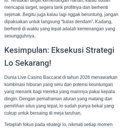
lo. Tentukan target kemenangan harian; kalau sudah
mencapai target, segera tarik profitnya dan berhenti
sejenak. Begitu juga kalau lagi nggak beruntung, jangan
dipaksakan untuk langsung “balas dendam”. Kadang,
berhenti di waktu yang tepat adalah kemenangan yang
sesungguhnya.
Kesimpulan: Eksekusi Strategi
Lo Sekarang!
Dunia Live Casino Baccarat di tahun 2026 menawarkan
kombinasi hiburan yang seru dan potensi keuntungan
yang menarik bagi mereka yang mainnya pakai kepala
dingin. Dengan pemahaman aturan yang matang dan
pemilihan situs yang tepat, lo sudah punya bekal yang
cukup untuk bersaing di meja taruhan.
Tetaplah fokus pada strategi lo, nikmati setiap momen