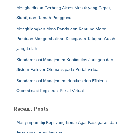
Menghadirkan Gerbang Akses Masuk yang Cepat,
Stabil, dan Ramah Pengguna
Menghilangkan Mata Panda dan Kantung Mata:
Panduan Mengembalikan Kesegaran Tatapan Wajah
yang Lelah
Standardisasi Manajemen Kontinuitas Jaringan dan
Sistem Failover Otomatis pada Portal Virtual
Standardisasi Manajemen Identitas dan Efisiensi
Otomatisasi Registrasi Portal Virtual
Recent Posts
Menyimpan Biji Kopi yang Benar Agar Kesegaran dan
Aromanya Tetap Terjaga