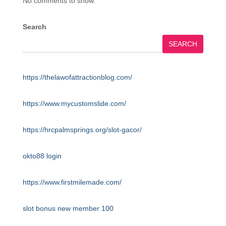
No comments to show.
Search
SEARCH
https://thelawofattractionblog.com/
https://www.mycustomslide.com/
https://hrcpalmsprings.org/slot-gacor/
okto88 login
https://www.firstmilemade.com/
slot bonus new member 100