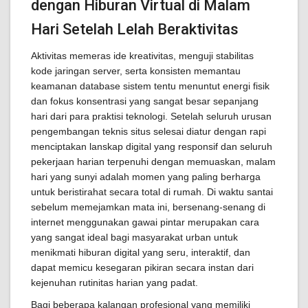
dengan Hiburan Virtual di Malam
Hari Setelah Lelah Beraktivitas
Aktivitas memeras ide kreativitas, menguji stabilitas
kode jaringan server, serta konsisten memantau
keamanan database sistem tentu menuntut energi fisik
dan fokus konsentrasi yang sangat besar sepanjang
hari dari para praktisi teknologi. Setelah seluruh urusan
pengembangan teknis situs selesai diatur dengan rapi
menciptakan lanskap digital yang responsif dan seluruh
pekerjaan harian terpenuhi dengan memuaskan, malam
hari yang sunyi adalah momen yang paling berharga
untuk beristirahat secara total di rumah. Di waktu santai
sebelum memejamkan mata ini, bersenang-senang di
internet menggunakan gawai pintar merupakan cara
yang sangat ideal bagi masyarakat urban untuk
menikmati hiburan digital yang seru, interaktif, dan
dapat memicu kesegaran pikiran secara instan dari
kejenuhan rutinitas harian yang padat.
Bagi beberapa kalangan profesional yang memiliki