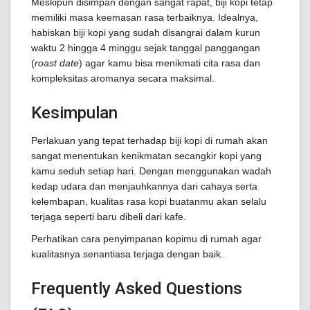
Meskipun disimpan dengan sangat rapat, biji kopi tetap
memiliki masa keemasan rasa terbaiknya. Idealnya,
habiskan biji kopi yang sudah disangrai dalam kurun
waktu 2 hingga 4 minggu sejak tanggal panggangan
(
roast date
) agar kamu bisa menikmati cita rasa dan
kompleksitas aromanya secara maksimal.
Kesimpulan
Perlakuan yang tepat terhadap biji kopi di rumah akan
sangat menentukan kenikmatan secangkir kopi yang
kamu seduh setiap hari. Dengan menggunakan wadah
kedap udara dan menjauhkannya dari cahaya serta
kelembapan, kualitas rasa kopi buatanmu akan selalu
terjaga seperti baru dibeli dari kafe.
Perhatikan cara penyimpanan kopimu di rumah agar
kualitasnya senantiasa terjaga dengan baik.
Frequently Asked Questions