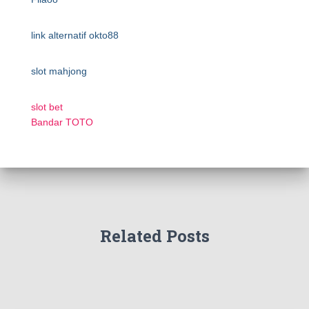
link alternatif okto88
slot mahjong
slot bet
Bandar TOTO
Related Posts