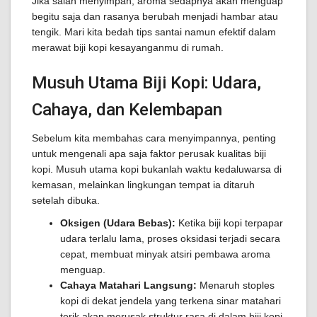
Jika salah menyimpan, aroma sedapnya akan menguap
begitu saja dan rasanya berubah menjadi hambar atau
tengik. Mari kita bedah tips santai namun efektif dalam
merawat biji kopi kesayanganmu di rumah.
Musuh Utama Biji Kopi: Udara,
Cahaya, dan Kelembapan
Sebelum kita membahas cara menyimpannya, penting
untuk mengenali apa saja faktor perusak kualitas biji
kopi. Musuh utama kopi bukanlah waktu kedaluwarsa di
kemasan, melainkan lingkungan tempat ia ditaruh
setelah dibuka.
Oksigen (Udara Bebas):
Ketika biji kopi terpapar
udara terlalu lama, proses oksidasi terjadi secara
cepat, membuat minyak atsiri pembawa aroma
menguap.
Cahaya Matahari Langsung:
Menaruh stoples
kopi di dekat jendela yang terkena sinar matahari
terik akan merusak struktur rasa di dalam biji kopi.