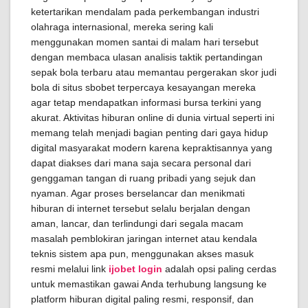
ketertarikan mendalam pada perkembangan industri
olahraga internasional, mereka sering kali
menggunakan momen santai di malam hari tersebut
dengan membaca ulasan analisis taktik pertandingan
sepak bola terbaru atau memantau pergerakan skor judi
bola di situs sbobet terpercaya kesayangan mereka
agar tetap mendapatkan informasi bursa terkini yang
akurat. Aktivitas hiburan online di dunia virtual seperti ini
memang telah menjadi bagian penting dari gaya hidup
digital masyarakat modern karena kepraktisannya yang
dapat diakses dari mana saja secara personal dari
genggaman tangan di ruang pribadi yang sejuk dan
nyaman. Agar proses berselancar dan menikmati
hiburan di internet tersebut selalu berjalan dengan
aman, lancar, dan terlindungi dari segala macam
masalah pemblokiran jaringan internet atau kendala
teknis sistem apa pun, menggunakan akses masuk
resmi melalui link
ijobet login
adalah opsi paling cerdas
untuk memastikan gawai Anda terhubung langsung ke
platform hiburan digital paling resmi, responsif, dan