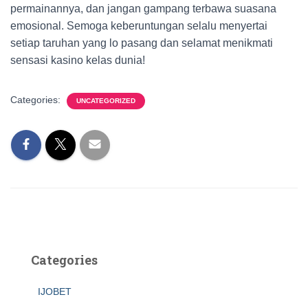
permainannya, dan jangan gampang terbawa suasana
emosional. Semoga keberuntungan selalu menyertai
setiap taruhan yang lo pasang dan selamat menikmati
sensasi kasino kelas dunia!
Categories:
UNCATEGORIZED
Categories
IJOBET