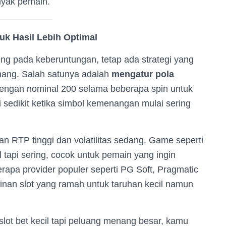
anyak pemain.
tuk Hasil Lebih Optimal
ung pada keberuntungan, tetap ada strategi yang
ang. Salah satunya adalah
mengatur pola
dengan nominal 200 selama beberapa spin untuk
 sedikit ketika simbol kemenangan mulai sering
an RTP tinggi dan volatilitas sedang. Game seperti
tapi sering, cocok untuk pemain yang ingin
apa provider populer seperti PG Soft, Pragmatic
inan slot yang ramah untuk taruhan kecil namun
lot bet kecil tapi peluang menang besar, kamu