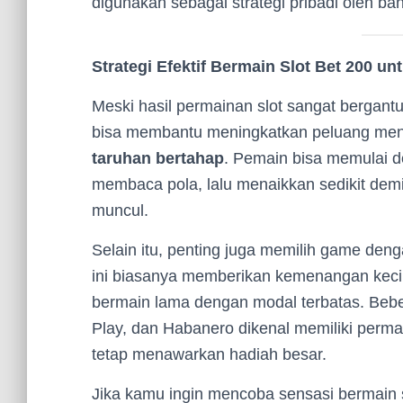
digunakan sebagai strategi pribadi oleh b
Strategi Efektif Bermain Slot Bet 200 un
Meski hasil permainan slot sangat bergant
bisa membantu meningkatkan peluang men
taruhan bertahap
. Pemain bisa memulai 
membaca pola, lalu menaikkan sedikit demi
muncul.
Selain itu, penting juga memilih game deng
ini biasanya memberikan kemenangan kecil 
bermain lama dengan modal terbatas. Beber
Play, dan Habanero dikenal memiliki perma
tetap menawarkan hadiah besar.
Jika kamu ingin mencoba sensasi bermain s