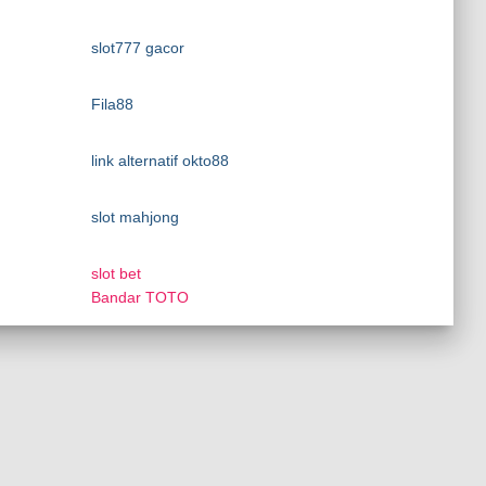
slot777 gacor
Fila88
link alternatif okto88
slot mahjong
slot bet
Bandar TOTO