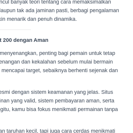
uncul banyak teori tentang cara memaksimalkan
alaupun tak ada jaminan pasti, berbagi pengalaman
akin menarik dan penuh dinamika.
et 200 dengan Aman
menyenangkan, penting bagi pemain untuk tetap
menangan dan kekalahan sebelum mulai bermain
 mencapai target, sebaiknya berhenti sejenak dan
 resmi dengan sistem keamanan yang jelas. Situs
inan yang valid, sistem pembayaran aman, serta
egitu, kamu bisa fokus menikmati permainan tanpa
n taruhan kecil, tapi juga cara cerdas menikmati