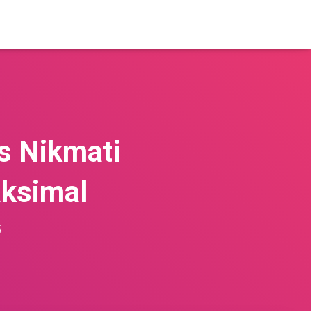
s Nikmati
aksimal
5