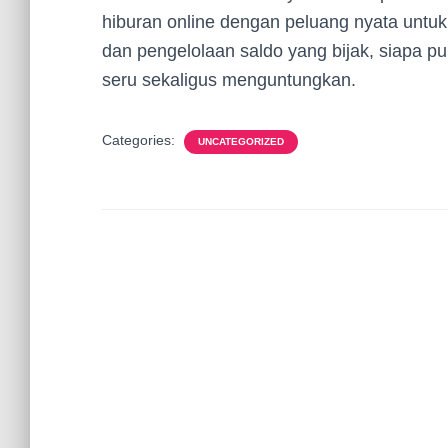
hiburan online dengan peluang nyata untuk 
dan pengelolaan saldo yang bijak, siapa 
seru sekaligus menguntungkan.
Categories:
UNCATEGORIZED