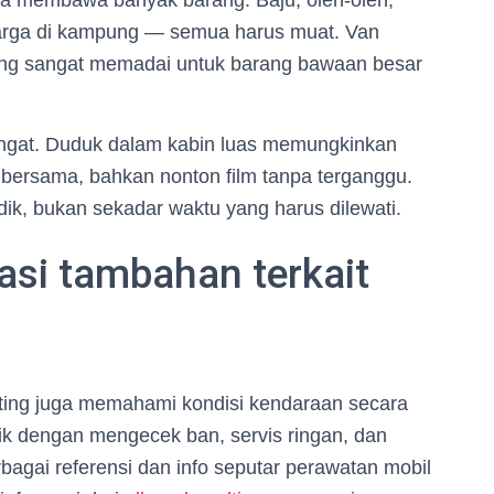
uga membawa banyak barang. Baju, oleh-oleh,
uarga di kampung — semua harus muat. Van
yang sangat memadai untuk barang bawaan besar
 hangat. Duduk dalam kabin luas memungkinkan
bersama, bahkan nonton film tanpa terganggu.
ik, bukan sekadar waktu yang harus dilewati.
si tambahan terkait
ting juga memahami kondisi kendaraan secara
 dengan mengecek ban, servis ringan, dan
rbagai referensi dan info seputar perawatan mobil