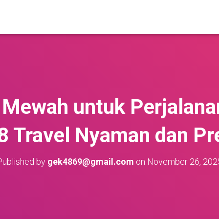
Mewah untuk Perjalana
8 Travel Nyaman dan P
Published by
gek4869@gmail.com
on
November 26, 202