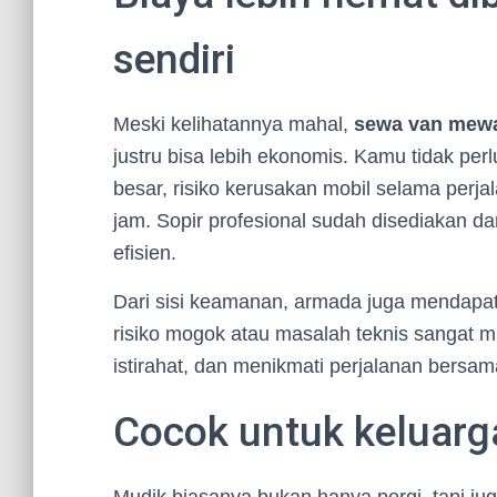
sendiri
Meski kelihatannya mahal,
sewa van mewah
justru bisa lebih ekonomis. Kamu tidak per
besar, risiko kerusakan mobil selama perjal
jam. Sopir profesional sudah disediakan d
efisien.
Dari sisi keamanan, armada juga mendapat
risiko mogok atau masalah teknis sangat m
istirahat, dan menikmati perjalanan bersa
Cocok untuk keluar