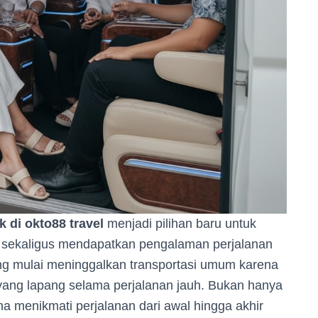
 di okto88 travel
menjadi pilihan baru untuk
 sekaligus mendapatkan pengalaman perjalanan
yang mulai meninggalkan transportasi umum karena
ng yang lapang selama perjalanan jauh. Bukan hanya
na menikmati perjalanan dari awal hingga akhir