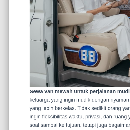
Sewa van mewah untuk perjalanan mudik
keluarga yang ingin mudik dengan nyaman
yang lebih berkelas. Tidak sedikit orang 
ingin fleksibilitas waktu, privasi, dan rua
soal sampai ke tujuan, tetapi juga bagaima