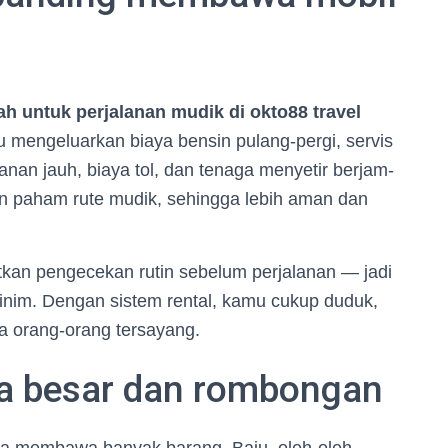
 untuk perjalanan mudik di okto88 travel
lu mengeluarkan biaya bensin pulang-pergi, servis
anan jauh, biaya tol, dan tenaga menyetir berjam-
an paham rute mudik, sehingga lebih aman dan
kan pengecekan rutin sebelum perjalanan — jadi
inim. Dengan sistem rental, kamu cukup duduk,
ma orang-orang tersayang.
ga besar dan rombongan