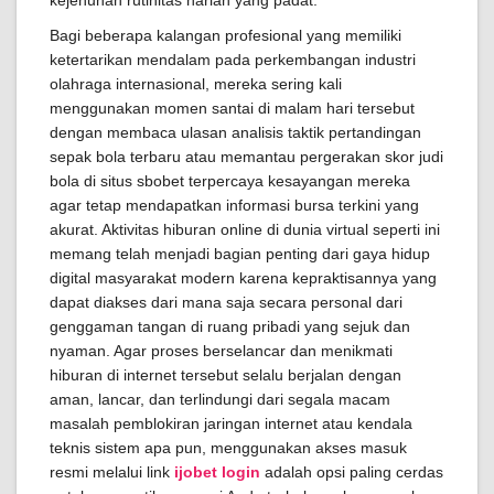
kejenuhan rutinitas harian yang padat.
Bagi beberapa kalangan profesional yang memiliki
ketertarikan mendalam pada perkembangan industri
olahraga internasional, mereka sering kali
menggunakan momen santai di malam hari tersebut
dengan membaca ulasan analisis taktik pertandingan
sepak bola terbaru atau memantau pergerakan skor judi
bola di situs sbobet terpercaya kesayangan mereka
agar tetap mendapatkan informasi bursa terkini yang
akurat. Aktivitas hiburan online di dunia virtual seperti ini
memang telah menjadi bagian penting dari gaya hidup
digital masyarakat modern karena kepraktisannya yang
dapat diakses dari mana saja secara personal dari
genggaman tangan di ruang pribadi yang sejuk dan
nyaman. Agar proses berselancar dan menikmati
hiburan di internet tersebut selalu berjalan dengan
aman, lancar, dan terlindungi dari segala macam
masalah pemblokiran jaringan internet atau kendala
teknis sistem apa pun, menggunakan akses masuk
resmi melalui link
ijobet login
adalah opsi paling cerdas