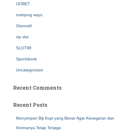
IJOBET
mahjong ways
Otomotif
rtp slot
SLOT88
Sportsbook
Uncategorized
Recent Comments
Recent Posts
Menyimpan Biji Kopi yang Benar Agar Kesegaran dan
Aromanya Tetap Terjaga