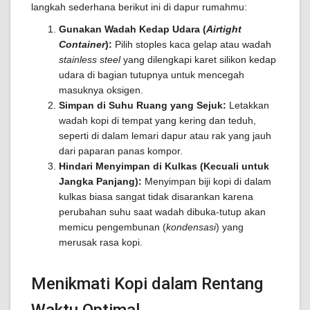
langkah sederhana berikut ini di dapur rumahmu:
Gunakan Wadah Kedap Udara (
Airtight
Container
):
Pilih stoples kaca gelap atau wadah
stainless steel
yang dilengkapi karet silikon kedap
udara di bagian tutupnya untuk mencegah
masuknya oksigen.
Simpan di Suhu Ruang yang Sejuk:
Letakkan
wadah kopi di tempat yang kering dan teduh,
seperti di dalam lemari dapur atau rak yang jauh
dari paparan panas kompor.
Hindari Menyimpan di Kulkas (Kecuali untuk
Jangka Panjang):
Menyimpan biji kopi di dalam
kulkas biasa sangat tidak disarankan karena
perubahan suhu saat wadah dibuka-tutup akan
memicu pengembunan (
kondensasi
) yang
merusak rasa kopi.
Menikmati Kopi dalam Rentang