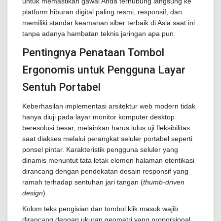
untuk memastikan gawai Anda terhubung langsung ke
platform hiburan digital paling resmi, responsif, dan
memiliki standar keamanan siber terbaik di Asia saat ini
tanpa adanya hambatan teknis jaringan apa pun.
Pentingnya Penataan Tombol
Ergonomis untuk Pengguna Layar
Sentuh Portabel
Keberhasilan implementasi arsitektur web modern tidak
hanya diuji pada layar monitor komputer desktop
beresolusi besar, melainkan harus lulus uji fleksibilitas
saat diakses melalui perangkat seluler portabel seperti
ponsel pintar. Karakteristik pengguna seluler yang
dinamis menuntut tata letak elemen halaman otentikasi
dirancang dengan pendekatan desain responsif yang
ramah terhadap sentuhan jari tangan (
thumb-driven
design
).
Kolom teks pengisian dan tombol klik masuk wajib
dirancang dengan ukuran geometri yang proporsional