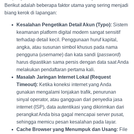
Berikut adalah beberapa faktor utama yang sering menjadi
biang kerok di lapangan:
Kesalahan Pengetikan Detail Akun (Typo):
Sistem
keamanan platform digital modern sangat sensitif
terhadap detail kecil. Penggunaan huruf kapital,
angka, atau susunan simbol khusus pada nama
pengguna (
username
) dan kata sandi (
password
)
harus dipastikan sama persis dengan data saat Anda
melakukan pendaftaran pertama kali.
Masalah Jaringan Internet Lokal (Request
Timeout):
Ketika koneksi internet yang Anda
gunakan mengalami lonjakan trafik, penurunan
sinyal operator, atau gangguan dari penyedia jasa
internet (ISP), data autentikasi yang dikirimkan dari
perangkat Anda bisa gagal mencapai server pusat,
sehingga memicu pesan kesalahan pada layar.
Cache Browser yang Menumpuk dan Usang:
File