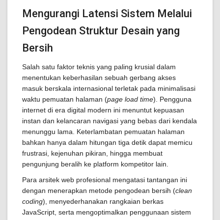
Mengurangi Latensi Sistem Melalui
Pengodean Struktur Desain yang
Bersih
Salah satu faktor teknis yang paling krusial dalam
menentukan keberhasilan sebuah gerbang akses
masuk berskala internasional terletak pada minimalisasi
waktu pemuatan halaman (
page load time
). Pengguna
internet di era digital modern ini menuntut kepuasan
instan dan kelancaran navigasi yang bebas dari kendala
menunggu lama. Keterlambatan pemuatan halaman
bahkan hanya dalam hitungan tiga detik dapat memicu
frustrasi, kejenuhan pikiran, hingga membuat
pengunjung beralih ke platform kompetitor lain.
Para arsitek web profesional mengatasi tantangan ini
dengan menerapkan metode pengodean bersih (
clean
coding
), menyederhanakan rangkaian berkas
JavaScript, serta mengoptimalkan penggunaan sistem