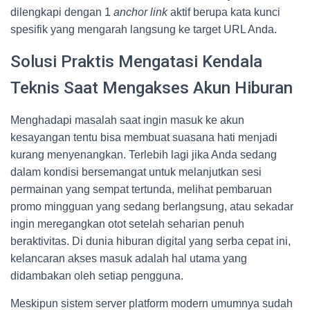
dilengkapi dengan 1
anchor link
aktif berupa kata kunci
spesifik yang mengarah langsung ke target URL Anda.
Solusi Praktis Mengatasi Kendala
Teknis Saat Mengakses Akun Hiburan
Menghadapi masalah saat ingin masuk ke akun
kesayangan tentu bisa membuat suasana hati menjadi
kurang menyenangkan. Terlebih lagi jika Anda sedang
dalam kondisi bersemangat untuk melanjutkan sesi
permainan yang sempat tertunda, melihat pembaruan
promo mingguan yang sedang berlangsung, atau sekadar
ingin meregangkan otot setelah seharian penuh
beraktivitas. Di dunia hiburan digital yang serba cepat ini,
kelancaran akses masuk adalah hal utama yang
didambakan oleh setiap pengguna.
Meskipun sistem server platform modern umumnya sudah