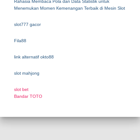
Rahasia Membaca Pola dan Data Statistik untuk
Menemukan Momen Kemenangan Terbaik di Mesin Slot
slot777 gacor
Fila88
link alternatif okto88
slot mahjong
slot bet
Bandar TOTO