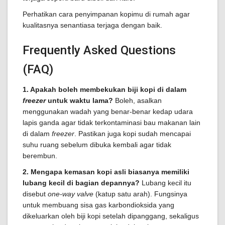
Perhatikan cara penyimpanan kopimu di rumah agar
kualitasnya senantiasa terjaga dengan baik.
Frequently Asked Questions
(FAQ)
1. Apakah boleh membekukan biji kopi di dalam
freezer
untuk waktu lama?
Boleh, asalkan
menggunakan wadah yang benar-benar kedap udara
lapis ganda agar tidak terkontaminasi bau makanan lain
di dalam
freezer
. Pastikan juga kopi sudah mencapai
suhu ruang sebelum dibuka kembali agar tidak
berembun.
2. Mengapa kemasan kopi asli biasanya memiliki
lubang kecil di bagian depannya?
Lubang kecil itu
disebut
one-way valve
(katup satu arah). Fungsinya
untuk membuang sisa gas karbondioksida yang
dikeluarkan oleh biji kopi setelah dipanggang, sekaligus