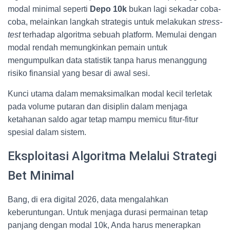
modal minimal seperti
Depo 10k
bukan lagi sekadar coba-
coba, melainkan langkah strategis untuk melakukan
stress-
test
terhadap algoritma sebuah platform. Memulai dengan
modal rendah memungkinkan pemain untuk
mengumpulkan data statistik tanpa harus menanggung
risiko finansial yang besar di awal sesi.
Kunci utama dalam memaksimalkan modal kecil terletak
pada volume putaran dan disiplin dalam menjaga
ketahanan saldo agar tetap mampu memicu fitur-fitur
spesial dalam sistem.
Eksploitasi Algoritma Melalui Strategi
Bet Minimal
Bang, di era digital 2026, data mengalahkan
keberuntungan. Untuk menjaga durasi permainan tetap
panjang dengan modal 10k, Anda harus menerapkan