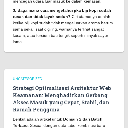
mencegah udara luar masuk ke dalam kemasan.
3. Bagaimana cara mengetahui jika biji kopi sudah
rusak dan tidak layak seduh?
Ciri utamanya adalah
ketika biji kopi sudah tidak mengeluarkan aroma harum
sama sekali saat digiling, warnanya terlihat sangat
kusam, atau tercium bau tengik seperti minyak sayur
lama.
UNCATEGORIZED
Strategi Optimalisasi Arsitektur Web
Keamanan: Menghadirkan Gerbang
Akses Masuk yang Cepat, Stabil, dan
Ramah Pengguna
Berikut adalah artikel untuk
Domain 2 dari Batch
Terbaru
. Sesuai dengan data tabel kombinasi baru