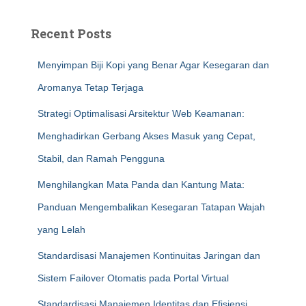
Recent Posts
Menyimpan Biji Kopi yang Benar Agar Kesegaran dan
Aromanya Tetap Terjaga
Strategi Optimalisasi Arsitektur Web Keamanan:
Menghadirkan Gerbang Akses Masuk yang Cepat,
Stabil, dan Ramah Pengguna
Menghilangkan Mata Panda dan Kantung Mata:
Panduan Mengembalikan Kesegaran Tatapan Wajah
yang Lelah
Standardisasi Manajemen Kontinuitas Jaringan dan
Sistem Failover Otomatis pada Portal Virtual
Standardisasi Manajemen Identitas dan Efisiensi