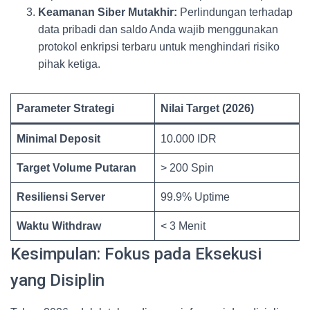
Keamanan Siber Mutakhir:
Perlindungan terhadap
data pribadi dan saldo Anda wajib menggunakan
protokol enkripsi terbaru untuk menghindari risiko
pihak ketiga.
Parameter Strategi
Nilai Target (2026)
Minimal Deposit
10.000 IDR
Target Volume Putaran
> 200 Spin
Resiliensi Server
99.9% Uptime
Waktu Withdraw
< 3 Menit
Kesimpulan: Fokus pada Eksekusi
yang Disiplin