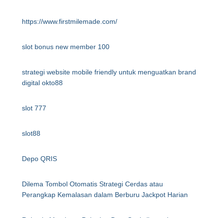
https://www.firstmilemade.com/
slot bonus new member 100
strategi website mobile friendly untuk menguatkan brand
digital okto88
slot 777
slot88
Depo QRIS
Dilema Tombol Otomatis Strategi Cerdas atau
Perangkap Kemalasan dalam Berburu Jackpot Harian