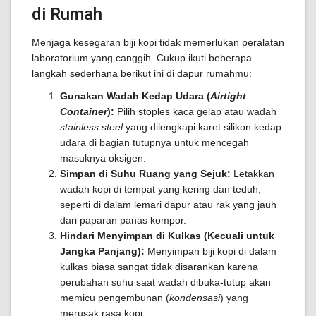
di Rumah
Menjaga kesegaran biji kopi tidak memerlukan peralatan
laboratorium yang canggih. Cukup ikuti beberapa
langkah sederhana berikut ini di dapur rumahmu:
Gunakan Wadah Kedap Udara (
Airtight
Container
):
Pilih stoples kaca gelap atau wadah
stainless steel
yang dilengkapi karet silikon kedap
udara di bagian tutupnya untuk mencegah
masuknya oksigen.
Simpan di Suhu Ruang yang Sejuk:
Letakkan
wadah kopi di tempat yang kering dan teduh,
seperti di dalam lemari dapur atau rak yang jauh
dari paparan panas kompor.
Hindari Menyimpan di Kulkas (Kecuali untuk
Jangka Panjang):
Menyimpan biji kopi di dalam
kulkas biasa sangat tidak disarankan karena
perubahan suhu saat wadah dibuka-tutup akan
memicu pengembunan (
kondensasi
) yang
merusak rasa kopi.