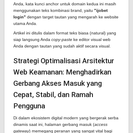
Anda, kata kunci anchor untuk domain kedua ini masih
menggunakan teks kombinasi brand, yaitu
"ijobet
login"
dengan target tautan yang mengarah ke website
utama Anda.
Artikel ini ditulis dalam format teks biasa (natural) yang
siap langsung Anda
copy-paste
ke editor visual web
Anda dengan tautan yang sudah aktif secara visual.
Strategi Optimalisasi Arsitektur
Web Keamanan: Menghadirkan
Gerbang Akses Masuk yang
Cepat, Stabil, dan Ramah
Pengguna
Di dalam ekosistem digital modern yang bergerak serba
dinamis saat ini, halaman gerbang masuk (
access
gateway
) memegang peranan yang sangat vital bagi