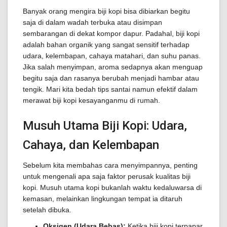
Banyak orang mengira biji kopi bisa dibiarkan begitu
saja di dalam wadah terbuka atau disimpan
sembarangan di dekat kompor dapur. Padahal, biji kopi
adalah bahan organik yang sangat sensitif terhadap
udara, kelembapan, cahaya matahari, dan suhu panas.
Jika salah menyimpan, aroma sedapnya akan menguap
begitu saja dan rasanya berubah menjadi hambar atau
tengik. Mari kita bedah tips santai namun efektif dalam
merawat biji kopi kesayanganmu di rumah.
Musuh Utama Biji Kopi: Udara,
Cahaya, dan Kelembapan
Sebelum kita membahas cara menyimpannya, penting
untuk mengenali apa saja faktor perusak kualitas biji
kopi. Musuh utama kopi bukanlah waktu kedaluwarsa di
kemasan, melainkan lingkungan tempat ia ditaruh
setelah dibuka.
Oksigen (Udara Bebas):
Ketika biji kopi terpapar