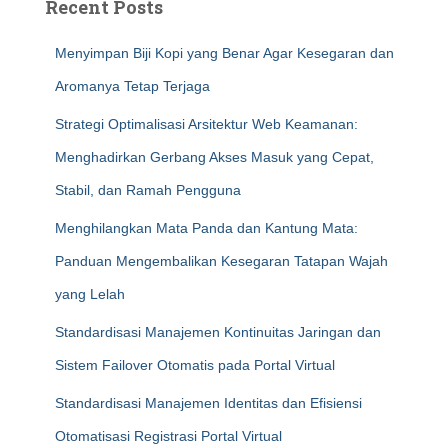
Recent Posts
Menyimpan Biji Kopi yang Benar Agar Kesegaran dan
Aromanya Tetap Terjaga
Strategi Optimalisasi Arsitektur Web Keamanan:
Menghadirkan Gerbang Akses Masuk yang Cepat,
Stabil, dan Ramah Pengguna
Menghilangkan Mata Panda dan Kantung Mata:
Panduan Mengembalikan Kesegaran Tatapan Wajah
yang Lelah
Standardisasi Manajemen Kontinuitas Jaringan dan
Sistem Failover Otomatis pada Portal Virtual
Standardisasi Manajemen Identitas dan Efisiensi
Otomatisasi Registrasi Portal Virtual