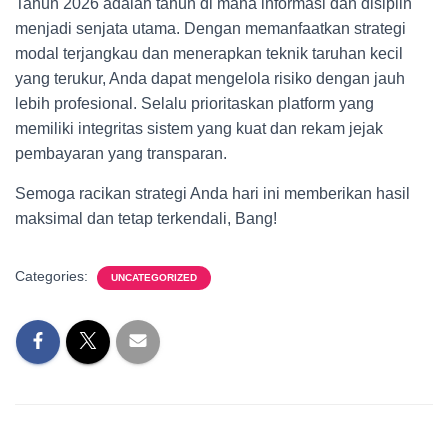
Tahun 2026 adalah tahun di mana informasi dan disiplin
menjadi senjata utama. Dengan memanfaatkan strategi
modal terjangkau dan menerapkan teknik taruhan kecil
yang terukur, Anda dapat mengelola risiko dengan jauh
lebih profesional. Selalu prioritaskan platform yang
memiliki integritas sistem yang kuat dan rekam jejak
pembayaran yang transparan.
Semoga racikan strategi Anda hari ini memberikan hasil
maksimal dan tetap terkendali, Bang!
Categories:
UNCATEGORIZED