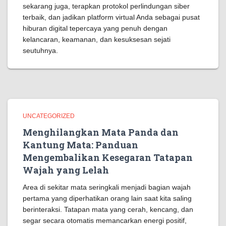
sekarang juga, terapkan protokol perlindungan siber
terbaik, dan jadikan platform virtual Anda sebagai pusat
hiburan digital tepercaya yang penuh dengan
kelancaran, keamanan, dan kesuksesan sejati
seutuhnya.
UNCATEGORIZED
Menghilangkan Mata Panda dan
Kantung Mata: Panduan
Mengembalikan Kesegaran Tatapan
Wajah yang Lelah
Area di sekitar mata seringkali menjadi bagian wajah
pertama yang diperhatikan orang lain saat kita saling
berinteraksi. Tatapan mata yang cerah, kencang, dan
segar secara otomatis memancarkan energi positif,