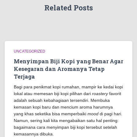
Related Posts
UNCATEGORIZED
Menyimpan Biji Kopi yang Benar Agar
Kesegaran dan Aromanya Tetap
Terjaga
Bagi para penikmat kopi rumahan, mampir ke kedai kopi
lokal atau memesan biji kopi pilihan dari
roastery
favorit
adalah sebuah kebahagiaan tersendiri. Membuka
kemasan kopi baru dan mencium aroma harumnya
yang khas seketika bisa memperbaiki
mood
di pagi hari.
Namun, sering kali kita mengabaikan satu hal penting:
bagaimana cara menyimpan biji kopi tersebut setelah
kemasannya dibuka.