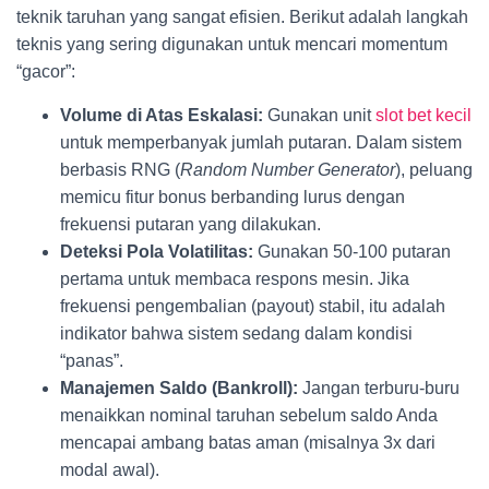
teknik taruhan yang sangat efisien. Berikut adalah langkah
teknis yang sering digunakan untuk mencari momentum
“gacor”:
Volume di Atas Eskalasi:
Gunakan unit
slot bet kecil
untuk memperbanyak jumlah putaran. Dalam sistem
berbasis RNG (
Random Number Generator
), peluang
memicu fitur bonus berbanding lurus dengan
frekuensi putaran yang dilakukan.
Deteksi Pola Volatilitas:
Gunakan 50-100 putaran
pertama untuk membaca respons mesin. Jika
frekuensi pengembalian (payout) stabil, itu adalah
indikator bahwa sistem sedang dalam kondisi
“panas”.
Manajemen Saldo (Bankroll):
Jangan terburu-buru
menaikkan nominal taruhan sebelum saldo Anda
mencapai ambang batas aman (misalnya 3x dari
modal awal).