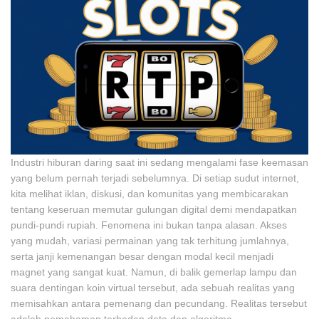
Industri hiburan daring saat ini sedang mengalami fase keemasan
yang belum pernah terjadi sebelumnya. Di setiap sudut internet,
kita melihat iklan, diskusi, dan komunitas yang membicarakan
tentang keseruan memutar gulungan digital demi mendapatkan
pundi-pundi rupiah. Fenomena ini bukan tanpa alasan. Akses
yang mudah, variasi permainan yang tak terhitung jumlahnya,
serta janji kemenangan besar dengan modal kecil menjadi
magnet yang sangat kuat. Namun, di balik gemerlap lampu dan
suara dentingan koin virtual tersebut, ada sebuah realitas yang
memisahkan antara pemenang dan pecundang. Realitas tersebut
adalah pemahaman terhadap data dan algoritma.