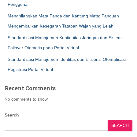
Pengguna
Menghilangkan Mata Panda dan Kantung Mata: Panduan
Mengembalikan Kesegaran Tatapan Wajah yang Lelah
Standardisasi Manajemen Kontinuitas Jaringan dan Sistem
Failover Otomatis pada Portal Virtual
Standardisasi Manajemen Identitas dan Efisiensi Otomatisasi
Registrasi Portal Virtual
Recent Comments
No comments to show.
Search
SEARCH