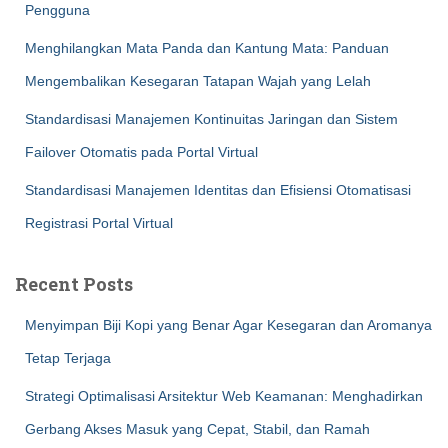
Pengguna
Menghilangkan Mata Panda dan Kantung Mata: Panduan
Mengembalikan Kesegaran Tatapan Wajah yang Lelah
Standardisasi Manajemen Kontinuitas Jaringan dan Sistem
Failover Otomatis pada Portal Virtual
Standardisasi Manajemen Identitas dan Efisiensi Otomatisasi
Registrasi Portal Virtual
Recent Posts
Menyimpan Biji Kopi yang Benar Agar Kesegaran dan Aromanya
Tetap Terjaga
Strategi Optimalisasi Arsitektur Web Keamanan: Menghadirkan
Gerbang Akses Masuk yang Cepat, Stabil, dan Ramah