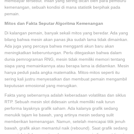
membayar tersebut. Inilah yang sering dicari oleh para pemburu
kemenangan, sebuah kondisi di mana statistik berpihak pada
pemain.
Mitos dan Fakta Seputar Algoritma Kemenangan
Di kalangan pemain, banyak sekali mitos yang beredar. Ada yang
bilang bahwa mesin akan panas jika sudah lama tidak dimainkan.
Ada juga yang percaya bahwa mengganti akun baru akan
meningkatkan keberuntungan. Perlu ditegaskan bahwa dalam
dunia pemrograman RNG, mesin tidak memiliki memori tentang
siapa yang memainkannya atau berapa lama ia didiamkan. Mesin
hanya peduli pada angka matematika. Mitos-mitos seperti itu
sering kali justru menyesatkan dan membuat pemain mengambil
keputusan emosional yang merugikan.
Fakta yang sebenarnya adalah keberadaan volatilitas dan siklus
RTP. Sebuah mesin slot didesain untuk memiliki naik turun
performa layaknya grafik saham. Ada kalanya grafik sedang
menukik tajam ke bawah, yang artinya mesin sedang sulit
memberikan kemenangan. Namun, setelah mencapai titik jenuh
bawah, grafik akan memantul naik (rebound). Saat grafik sedang