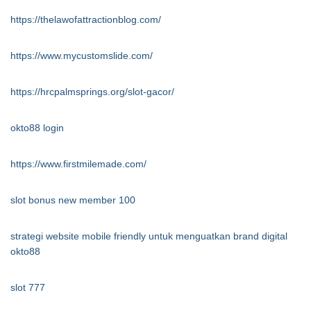
https://thelawofattractionblog.com/
https://www.mycustomslide.com/
https://hrcpalmsprings.org/slot-gacor/
okto88 login
https://www.firstmilemade.com/
slot bonus new member 100
strategi website mobile friendly untuk menguatkan brand digital
okto88
slot 777