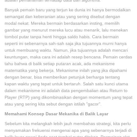
Banyak pemain baru yang terjun ke dunia ini hanya bermodalkan
semangat dan keberanian atau yang sering disebut dengan
modal nekat. Mereka bermain berdasarkan insting, memilih
gambar yang menurut mereka lucu atau menarik, lalu menekan
tombol putar tanpa henti hingga saldo habis. Cara bermain
seperti ini sebenarnya sah-sah saja jika tujuannya murni hanya
untuk membuang waktu. Namun, jika tujuannya adalah mencari
keuntungan, maka cara ini adalah resep bencana. Pemain cerdas
tahu bahwa di balik setiap putaran acak, ada mekanisme
matematika yang bekerja. Mekanisme inilah yang jika dipahami
dengan benar, bisa memberikan petunjuk berharga tentang
kapan waktu yang tepat untuk bertaruh. Salah satu kunci utama
dalam mekanisme ini adalah data pengembalian atau Return to
Player (RTP) yang dikombinasikan dengan momentum yang tepat
atau yang sering kita sebut dengan istilah "gacor".
Memahami Konsep Dasar Mekanika di Balik Layar
Sebelum kita melangkah lebih jauh membahas strategi, kita perlu
menyamakan frekuensi mengenai apa yang sebenarnya terjadi di
balik layar gawai Anda saat tombol putar ditekan. Permainan slot