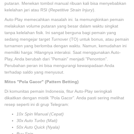
putaran. Menekan tombol manual ribuan kali bisa menyebabkan
kelelahan jari atau RSI (
Repetitive Strain Injury
).
Auto-Play memecahkan masalah ini. Ia memungkinkan pemain
melakukan volume putaran yang besar dalam waktu singkat
tanpa kelelahan fisik. Ini sangat berguna bagi pemain yang
sedang mengejar target
Turnover
(TO) untuk bonus, atau pemain
turnamen yang berlomba dengan waktu. Namun, kemudahan ini
memiliki harga: Hilangnya interaksi. Saat menggunakan Auto-
Play, Anda berubah dari "Pemain" menjadi "Penonton".
Perubahan peran ini bisa mengurangi kewaspadaan Anda
terhadap saldo yang menyusut.
Mitos "Pola Gacor" (Pattern Betting)
Di komunitas pemain Indonesia, fitur Auto-Play seringkali
dikaitkan dengan mistik "Pola Gacor". Anda pasti sering melihat
resep seperti ini di grup Telegram:
10x Spin Manual (Cepat)
30x Auto Turbo (Mati)
50x Auto Quick (Nyala)
Buy Spin