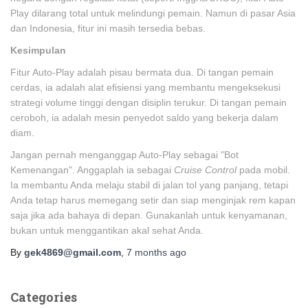
Play dilarang total untuk melindungi pemain. Namun di pasar Asia
dan Indonesia, fitur ini masih tersedia bebas.
Kesimpulan
Fitur Auto-Play adalah pisau bermata dua. Di tangan pemain
cerdas, ia adalah alat efisiensi yang membantu mengeksekusi
strategi volume tinggi dengan disiplin terukur. Di tangan pemain
ceroboh, ia adalah mesin penyedot saldo yang bekerja dalam
diam.
Jangan pernah menganggap Auto-Play sebagai "Bot
Kemenangan". Anggaplah ia sebagai
Cruise Control
pada mobil.
Ia membantu Anda melaju stabil di jalan tol yang panjang, tetapi
Anda tetap harus memegang setir dan siap menginjak rem kapan
saja jika ada bahaya di depan. Gunakanlah untuk kenyamanan,
bukan untuk menggantikan akal sehat Anda.
By
gek4869@gmail.com
,
7 months
ago
Categories