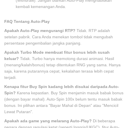
(Withdraw). Jangan biarkan Auto-Play menghabiskan
kembali kemenangan Anda.
FAQ Tentang Auto-Play
Apakah Auto-Play mengurangi RTP?
Tidak. RTP adalah
setelan pabrik. Cara Anda menekan tombol tidak mengubah
persentase pengembalian jangka panjang.
Apakah Turbo Mode membuat fitur bonus lebih susah
keluar?
Tidak. Turbo hanya memotong durasi animasi. Hasil
(menang/kalah/bonus) tetap ditentukan RNG yang sama. Hanya
saja, karena putarannya cepat, kekalahan terasa lebih cepat
terjadi.
Kenapa fitur Buy Spin kadang lebih disukai daripada Auto-
Spin?
Karena kepastian. Buy Spin menjamin masuk babak bonus
(dengan bayar mahal). Auto-Spin 100x belum tentu masuk babak
bonus. Ini pilihan antara "Bayar Mahal di Depan" atau "Mencicil
Lewat Putaran".
Apakah ada game yang melarang Auto-Play?
Di beberapa
negara dengan regulasi ketat (seperti Inggris/UKGC), fitur Auto-