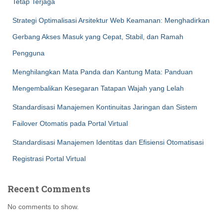
Tetap Terjaga
Strategi Optimalisasi Arsitektur Web Keamanan: Menghadirkan
Gerbang Akses Masuk yang Cepat, Stabil, dan Ramah
Pengguna
Menghilangkan Mata Panda dan Kantung Mata: Panduan
Mengembalikan Kesegaran Tatapan Wajah yang Lelah
Standardisasi Manajemen Kontinuitas Jaringan dan Sistem
Failover Otomatis pada Portal Virtual
Standardisasi Manajemen Identitas dan Efisiensi Otomatisasi
Registrasi Portal Virtual
Recent Comments
No comments to show.