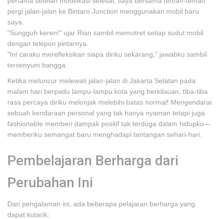
pertama setelah modifikasi selesai, saya bersama teman-teman
pergi jalan-jalan ke Bintaro Junction menggunakan mobil baru
saya.
"Sungguh keren!" ujar Rian sambil memotret setiap sudut mobil
dengan telepon pintarnya.
"Ini caraku merefleksikan siapa diriku sekarang," jawabku sambil
tersenyum bangga.
Ketika meluncur melewati jalan-jalan di Jakarta Selatan pada
malam hari berpadu lampu-lampu kota yang berkilauan, tiba-tiba
rasa percaya diriku melonjak melebihi batas normal! Mengendarai
sebuah kendaraan personal yang tak hanya nyaman tetapi juga
fashionable memberi dampak positif tak terduga dalam hidupku—
memberiku semangat baru menghadapi tantangan sehari-hari.
Pembelajaran Berharga dari
Perubahan Ini
Dari pengalaman ini, ada beberapa pelajaran berharga yang
dapat kutarik: