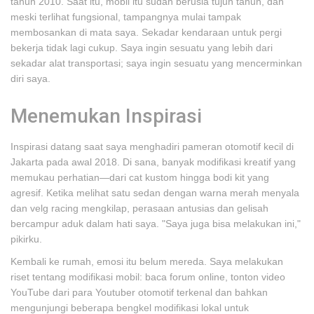
tahun 2010. Saat itu, mobil itu sudah berusia tujuh tahun, dan
meski terlihat fungsional, tampangnya mulai tampak
membosankan di mata saya. Sekadar kendaraan untuk pergi
bekerja tidak lagi cukup. Saya ingin sesuatu yang lebih dari
sekadar alat transportasi; saya ingin sesuatu yang mencerminkan
diri saya.
Menemukan Inspirasi
Inspirasi datang saat saya menghadiri pameran otomotif kecil di
Jakarta pada awal 2018. Di sana, banyak modifikasi kreatif yang
memukau perhatian—dari cat kustom hingga bodi kit yang
agresif. Ketika melihat satu sedan dengan warna merah menyala
dan velg racing mengkilap, perasaan antusias dan gelisah
bercampur aduk dalam hati saya. "Saya juga bisa melakukan ini,"
pikirku.
Kembali ke rumah, emosi itu belum mereda. Saya melakukan
riset tentang modifikasi mobil: baca forum online, tonton video
YouTube dari para Youtuber otomotif terkenal dan bahkan
mengunjungi beberapa bengkel modifikasi lokal untuk