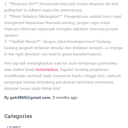
1. **Ekspresi Diri**: Kendaraan bisa jadi media ekspresi diri kita;
jadikanlah ia refleksi siapa kita sebenarnya.
2. **Riset Sebelum Melangkah**: Pengetahuan adalah kunci saat
mengambil keputusan finansial penting; jangan ragu untuk
mencari informasi sebanyak mungkin sebelum memulai proyek
apapun.
3. **Jadilah Berani**: Jangan takut bereksperimen! Kadang-
kadang langkah terbesar dimulai dari tindakan terkecil—a change
in the right direction can lead to great transformations.
Kini tiap kali melangkahkan kaki ke arah kendaraan parkiranku
atau ketika lewat
lvcharterbus
, ingatan tentang perjalanan
modifikasiku kembali hadir mewarnai hariku hingga kini—sebuah
pengingat bahwa terkadang perubahan kecil bisa membawa
dampak besar pada hidup kita!
By
gek4869@gmail.com
,
9 months
ago
Categories
IJOBET