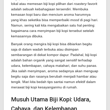
lokal atau memesan biji kopi pilihan dari
roastery
favorit
adalah sebuah kebahagiaan tersendiri. Membuka
kemasan kopi baru dan mencium aroma harumnya
yang khas seketika bisa memperbaiki
mood
di pagi hari.
Namun, sering kali kita mengabaikan satu hal penting:
bagaimana cara menyimpan biji kopi tersebut setelah
kemasannya dibuka.
Banyak orang mengira biji kopi bisa dibiarkan begitu
saja di dalam wadah terbuka atau disimpan
sembarangan di dekat kompor dapur. Padahal, biji kopi
adalah bahan organik yang sangat sensitif terhadap
udara, kelembapan, cahaya matahari, dan suhu panas.
Jika salah menyimpan, aroma sedapnya akan menguap
begitu saja dan rasanya berubah menjadi hambar atau
tengik. Mari kita bedah tips santai namun efektif dalam
merawat biji kopi kesayanganmu di rumah.
Musuh Utama Biji Kopi: Udara,
Cahaya, dan Kelembapan