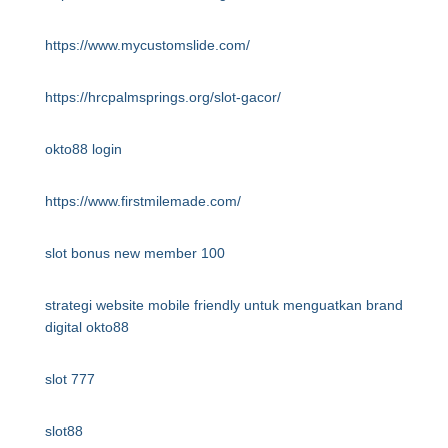
https://www.mycustomslide.com/
https://hrcpalmsprings.org/slot-gacor/
okto88 login
https://www.firstmilemade.com/
slot bonus new member 100
strategi website mobile friendly untuk menguatkan brand
digital okto88
slot 777
slot88