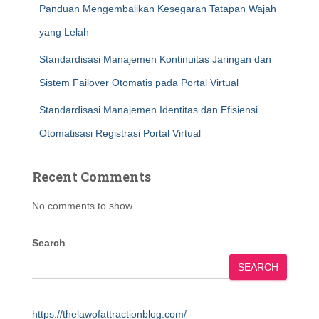
Panduan Mengembalikan Kesegaran Tatapan Wajah
yang Lelah
Standardisasi Manajemen Kontinuitas Jaringan dan
Sistem Failover Otomatis pada Portal Virtual
Standardisasi Manajemen Identitas dan Efisiensi
Otomatisasi Registrasi Portal Virtual
Recent Comments
No comments to show.
Search
SEARCH
https://thelawofattractionblog.com/