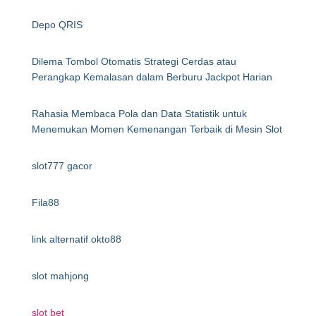
Depo QRIS
Dilema Tombol Otomatis Strategi Cerdas atau
Perangkap Kemalasan dalam Berburu Jackpot Harian
Rahasia Membaca Pola dan Data Statistik untuk
Menemukan Momen Kemenangan Terbaik di Mesin Slot
slot777 gacor
Fila88
link alternatif okto88
slot mahjong
slot bet