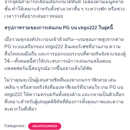
จากจุดนี้สามารถเลื่อนเลือกเกมได้ทันที ไม่ต้องผ่านเมนูหลาย
ชั้น ทำให้เหมาะสำหรับทั้งช่วงเวลาสั้น ๆ ระหว่างพัก หรือช่วง
เวลาว่างที่อยากเล่นยาวหน่อย
สรุปภาพรวมของการเล่นเกม PG บน virgo222 ในยุคนี้
เมื่อรวมทุกองค์ประกอบเข้าด้วยกัน—เกมคุณภาพสูงจากค่าย
PG ระบบเสถียรของ virgo222 อินเทอร์เฟซที่อ่านง่าย ความ
ลื่นไหลบนมือถือ และการออกแบบระบบที่ตามทันจังหวะของผู้
ใช้—ทั้งหมดนี้ทำให้ประสบการณ์การเล่นเกมสล็อตบน
แพลตฟอร์มนี้สมบูรณ์มากขึ้นอย่างเห็นได้ชัด
ไม่ว่าคุณจะเป็นผู้เล่นสายชิลที่มองหาเกมกราฟิกสวย เล่น
เพลิน ๆ หรือสายจริงจังที่มองหาฟีเจอร์ที่น่าสนใจ เกม PG บน
virgo222 ให้ความครบครันทั้งสองด้าน และกลายเป็นตัวเลือก
ที่เหมาะสำหรับผู้เล่นยุคดิจิทัลที่ต้องการทั้งคุณภาพและความ
สะดวกในที่เดียว
Categories:
UNCATEGORIZED