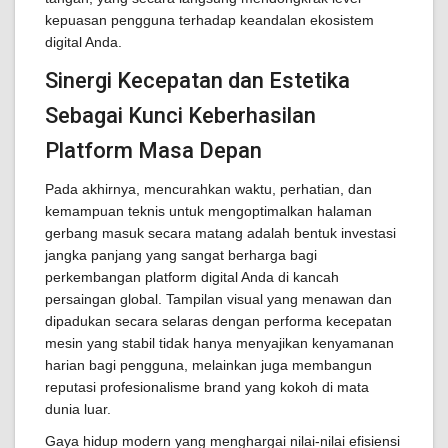
kepuasan pengguna terhadap keandalan ekosistem
digital Anda.
Sinergi Kecepatan dan Estetika
Sebagai Kunci Keberhasilan
Platform Masa Depan
Pada akhirnya, mencurahkan waktu, perhatian, dan
kemampuan teknis untuk mengoptimalkan halaman
gerbang masuk secara matang adalah bentuk investasi
jangka panjang yang sangat berharga bagi
perkembangan platform digital Anda di kancah
persaingan global. Tampilan visual yang menawan dan
dipadukan secara selaras dengan performa kecepatan
mesin yang stabil tidak hanya menyajikan kenyamanan
harian bagi pengguna, melainkan juga membangun
reputasi profesionalisme brand yang kokoh di mata
dunia luar.
Gaya hidup modern yang menghargai nilai-nilai efisiensi