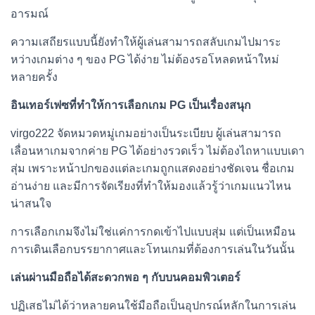
อารมณ์
ความเสถียรแบบนี้ยังทำให้ผู้เล่นสามารถสลับเกมไปมาระ
หว่างเกมต่าง ๆ ของ PG ได้ง่าย ไม่ต้องรอโหลดหน้าใหม่
หลายครั้ง
อินเทอร์เฟซที่ทำให้การเลือกเกม PG เป็นเรื่องสนุก
virgo222 จัดหมวดหมู่เกมอย่างเป็นระเบียบ ผู้เล่นสามารถ
เลื่อนหาเกมจากค่าย PG ได้อย่างรวดเร็ว ไม่ต้องไถหาแบบเดา
สุ่ม เพราะหน้าปกของแต่ละเกมถูกแสดงอย่างชัดเจน ชื่อเกม
อ่านง่าย และมีการจัดเรียงที่ทำให้มองแล้วรู้ว่าเกมแนวไหน
น่าสนใจ
การเลือกเกมจึงไม่ใช่แค่การกดเข้าไปแบบสุ่ม แต่เป็นเหมือน
การเดินเลือกบรรยากาศและโทนเกมที่ต้องการเล่นในวันนั้น
เล่นผ่านมือถือได้สะดวกพอ ๆ กับบนคอมพิวเตอร์
ปฏิเสธไม่ได้ว่าหลายคนใช้มือถือเป็นอุปกรณ์หลักในการเล่น