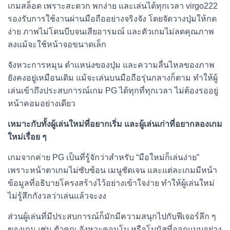
เกมสล็อต เพราะสะดวก พกง่าย และเล่นได้ทุกเวลา virgo222
รองรับการใช้งานผ่านมือถืออย่างจริงจัง โดยจัดวางปุ่มให้กด
ง่าย ภาพไม่โดนบีบจนเสียอารมณ์ และตัวเกมไม่ลดคุณภาพ
ลงแม้จะใช้หน้าจอขนาดเล็ก
จังหวะการหมุน ตำแหน่งของปุ่ม และความลื่นไหลของภาพ
ยังคงอยู่เหมือนเดิม แม้จะเล่นบนมือถือรุ่นกลางก็ตาม ทำให้ผู้
เล่นเข้าถึงประสบการณ์เกม PG ได้ทุกที่ทุกเวลา ไม่ต้องรออยู่
หน้าคอมอย่างเดียว
เหมาะกับทั้งผู้เล่นใหม่ที่อยากเริ่ม และผู้เล่นเก่าที่อยากลองเกม
ใหม่เรื่อย ๆ
เกมจากค่าย PG เป็นที่รู้จักว่าสำหรับ “มือใหม่ก็เล่นง่าย”
เพราะหน้าตาเกมไม่ซับซ้อน เมนูชัดเจน และแต่ละเกมมีหน้า
ข้อมูลที่อธิบายโครงสร้างไว้อย่างเข้าใจง่าย ทำให้ผู้เล่นใหม่
ไม่รู้สึกกังวลว่าเล่นแล้วจะงง
ส่วนผู้เล่นที่มีประสบการณ์ก็มักมีความสนุกไปกับฟีเจอร์ลึก ๆ
ของเกม เช่น ตัวคูณ จังหวะคอมโบ หรือโบนัสที่ออกแบบอย่าง