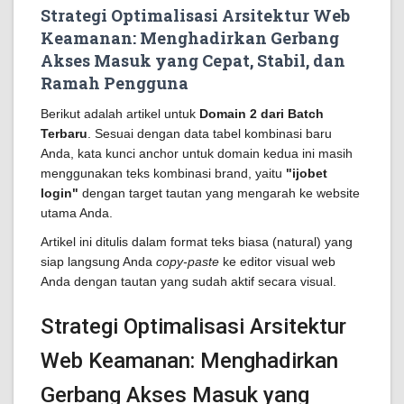
Strategi Optimalisasi Arsitektur Web
Keamanan: Menghadirkan Gerbang
Akses Masuk yang Cepat, Stabil, dan
Ramah Pengguna
Berikut adalah artikel untuk
Domain 2 dari Batch
Terbaru
. Sesuai dengan data tabel kombinasi baru
Anda, kata kunci anchor untuk domain kedua ini masih
menggunakan teks kombinasi brand, yaitu
"ijobet
login"
dengan target tautan yang mengarah ke website
utama Anda.
Artikel ini ditulis dalam format teks biasa (natural) yang
siap langsung Anda
copy-paste
ke editor visual web
Anda dengan tautan yang sudah aktif secara visual.
Strategi Optimalisasi Arsitektur
Web Keamanan: Menghadirkan
Gerbang Akses Masuk yang