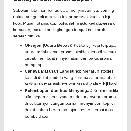
Sebelum kita membahas cara menyimpannya, penting
untuk mengenali apa saja faktor perusak kualitas biji
kopi. Musuh utama kopi bukanlah waktu kedaluwarsa di
kemasan, melainkan lingkungan tempat ia ditaruh
setelah dibuka.
Oksigen (Udara Bebas):
Ketika biji kopi terpapar
udara terlalu lama, proses oksidasi terjadi secara
cepat, membuat minyak atsiri pembawa aroma
menguap.
Cahaya Matahari Langsung:
Menaruh stoples
kopi di dekat jendela yang terkena sinar matahari
terik akan merusak struktur rasa di dalam biji kopi.
Kelembapan dan Bau Menyengat:
Kopi memiliki
sifat seperti spons yang mudah menyerap aroma
di sekitarnya. Jangan pernah menyimpan kopi di
dekat bahan beraroma tajam seperti terasi atau
bumbu dapur.