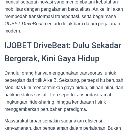
muncul sebagai inovasi yang menjembatani kebutuhan
mobilitas dengan pengalaman berkualitas. Artikel ini akan
membedah transformasi transportasi, serta bagaimana
IJOBET DriveBeat
menjadi detak baru dalam perjalanan
modern.
IJOBET DriveBeat: Dulu Sekadar
Bergerak, Kini Gaya Hidup
Dahulu, orang hanya menggunakan transportasi untuk
bepergian dari titik A ke B. Sekarang, persepsi itu berubah.
Mobilitas kini mencerminkan gaya hidup, pilihan nilai, dan
bahkan status sosial. Tren seperti transportasi ramah
lingkungan, ride-sharing, hingga kendaraan listrik
menggambarkan perubahan paradigma.
Masyarakat urban semakin sadar akan efisiensi,
kenyamanan, dan pengalaman dalam perjalanan. Bukan