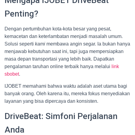
Mengapa IJOBET DriveBeat
Penting?
Dengan pertumbuhan kota-kota besar yang pesat,
kemacetan dan keterlambatan menjadi masalah umum.
Solusi seperti
kami
membawa angin segar. Ia bukan hanya
menjawab kebutuhan saat ini, tapi juga mempersiapkan
masa depan transportasi yang lebih baik. Dapatkan
pengalaman taruhan online terbaik hanya melalui
link
sbobet
.
IJOBET memahami bahwa waktu adalah aset utama bagi
banyak orang. Oleh karena itu, mereka fokus menyediakan
layanan yang bisa dipercaya dan konsisten.
DriveBeat: Simfoni Perjalanan
Anda