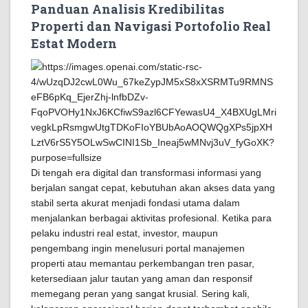
Panduan Analisis Kredibilitas
Properti dan Navigasi Portofolio Real
Estat Modern
Di tengah era digital dan transformasi informasi yang
berjalan sangat cepat, kebutuhan akan akses data yang
stabil serta akurat menjadi fondasi utama dalam
menjalankan berbagai aktivitas profesional. Ketika para
pelaku industri real estat, investor, maupun
pengembang ingin menelusuri portal manajemen
properti atau memantau perkembangan tren pasar,
ketersediaan jalur tautan yang aman dan responsif
memegang peran yang sangat krusial. Sering kali,