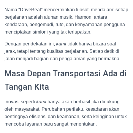
Nama “DriveBeat” mencerminkan filosofi mendalam: setiap
perjalanan adalah alunan musik. Harmoni antara
kendaraan, pengemudi, rute, dan kenyamanan pengguna
menciptakan simfoni yang tak terlupakan.
Dengan pendekatan ini,
kami
tidak hanya bicara soal
jarak, tetapi tentang kualitas perjalanan. Setiap detik di
jalan menjadi bagian dari pengalaman yang bermakna.
Masa Depan Transportasi Ada di
Tangan Kita
Inovasi seperti
kami
hanya akan berhasil jika didukung
oleh masyarakat. Perubahan perilaku, kesadaran akan
pentingnya efisiensi dan keamanan, serta keinginan untuk
mencoba layanan baru sangat menentukan.