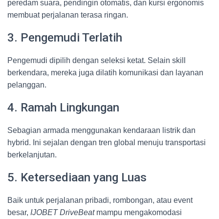
peredam suara, pendingin otomatis, dan kursi ergonomis
membuat perjalanan terasa ringan.
3. Pengemudi Terlatih
Pengemudi dipilih dengan seleksi ketat. Selain skill
berkendara, mereka juga dilatih komunikasi dan layanan
pelanggan.
4. Ramah Lingkungan
Sebagian armada menggunakan kendaraan listrik dan
hybrid. Ini sejalan dengan tren global menuju transportasi
berkelanjutan.
5. Ketersediaan yang Luas
Baik untuk perjalanan pribadi, rombongan, atau event
besar,
IJOBET DriveBeat
mampu mengakomodasi