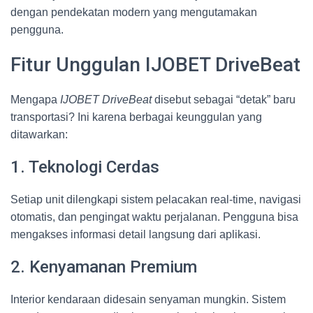
dengan pendekatan modern yang mengutamakan
pengguna.
Fitur Unggulan IJOBET DriveBeat
Mengapa
IJOBET DriveBeat
disebut sebagai “detak” baru
transportasi? Ini karena berbagai keunggulan yang
ditawarkan:
1. Teknologi Cerdas
Setiap unit dilengkapi sistem pelacakan real-time, navigasi
otomatis, dan pengingat waktu perjalanan. Pengguna bisa
mengakses informasi detail langsung dari aplikasi.
2. Kenyamanan Premium
Interior kendaraan didesain senyaman mungkin. Sistem