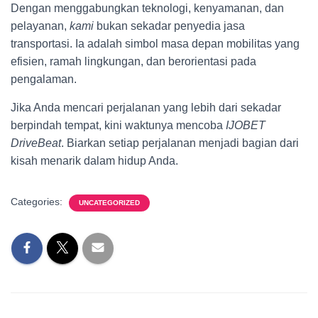
Dengan menggabungkan teknologi, kenyamanan, dan
pelayanan,
kami
bukan sekadar penyedia jasa
transportasi. Ia adalah simbol masa depan mobilitas yang
efisien, ramah lingkungan, dan berorientasi pada
pengalaman.
Jika Anda mencari perjalanan yang lebih dari sekadar
berpindah tempat, kini waktunya mencoba
IJOBET
DriveBeat
. Biarkan setiap perjalanan menjadi bagian dari
kisah menarik dalam hidup Anda.
Categories:
UNCATEGORIZED