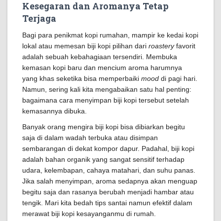
Kesegaran dan Aromanya Tetap
Terjaga
Bagi para penikmat kopi rumahan, mampir ke kedai kopi
lokal atau memesan biji kopi pilihan dari
roastery
favorit
adalah sebuah kebahagiaan tersendiri. Membuka
kemasan kopi baru dan mencium aroma harumnya
yang khas seketika bisa memperbaiki
mood
di pagi hari.
Namun, sering kali kita mengabaikan satu hal penting:
bagaimana cara menyimpan biji kopi tersebut setelah
kemasannya dibuka.
Banyak orang mengira biji kopi bisa dibiarkan begitu
saja di dalam wadah terbuka atau disimpan
sembarangan di dekat kompor dapur. Padahal, biji kopi
adalah bahan organik yang sangat sensitif terhadap
udara, kelembapan, cahaya matahari, dan suhu panas.
Jika salah menyimpan, aroma sedapnya akan menguap
begitu saja dan rasanya berubah menjadi hambar atau
tengik. Mari kita bedah tips santai namun efektif dalam
merawat biji kopi kesayanganmu di rumah.