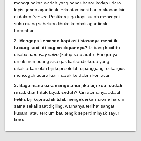
menggunakan wadah yang benar-benar kedap udara
lapis ganda agar tidak terkontaminasi bau makanan lain
di dalam
freezer
. Pastikan juga kopi sudah mencapai
suhu ruang sebelum dibuka kembali agar tidak
berembun.
2. Mengapa kemasan kopi asli biasanya memiliki
lubang kecil di bagian depannya?
Lubang kecil itu
disebut
one-way valve
(katup satu arah). Fungsinya
untuk membuang sisa gas karbondioksida yang
dikeluarkan oleh biji kopi setelah dipanggang, sekaligus
mencegah udara luar masuk ke dalam kemasan.
3. Bagaimana cara mengetahui jika biji kopi sudah
rusak dan tidak layak seduh?
Ciri utamanya adalah
ketika biji kopi sudah tidak mengeluarkan aroma harum
sama sekali saat digiling, warnanya terlihat sangat
kusam, atau tercium bau tengik seperti minyak sayur
lama.