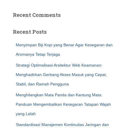
Recent Comments
Recent Posts
Menyimpan Biji Kopi yang Benar Agar Kesegaran dan
Aromanya Tetap Terjaga
Strategi Optimalisasi Arsitektur Web Keamanan:
Menghadirkan Gerbang Akses Masuk yang Cepat,
Stabil, dan Ramah Pengguna
Menghilangkan Mata Panda dan Kantung Mata:
Panduan Mengembalikan Kesegaran Tatapan Wajah
yang Lelah
Standardisasi Manajemen Kontinuitas Jaringan dan