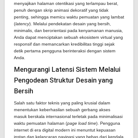
menyajikan halaman otentikasi yang terlampau berat,
penuh dengan skrip animasi dekoratif yang tidak
penting, sehingga memicu waktu pemuatan yang lambat
(
latency
). Melalui pendekatan desain yang bersih,
minimalis, dan berorientasi pada kenyamanan manusia,
Anda dapat menciptakan sebuah ekosistem virtual yang
responsif dan memancarkan kredibilitas tinggi sejak
detik pertama pengguna berinteraksi dengan sistem
Anda.
Mengurangi Latensi Sistem Melalui
Pengodean Struktur Desain yang
Bersih
Salah satu faktor teknis yang paling krusial dalam
menentukan keberhasilan sebuah gerbang akses
masuk berskala internasional terletak pada minimalisasi
waktu pemuatan halaman (
page load time
). Pengguna
internet di era digital modern ini menuntut kepuasan
instan dan kelancaran navigasi yang bebas dari kendala