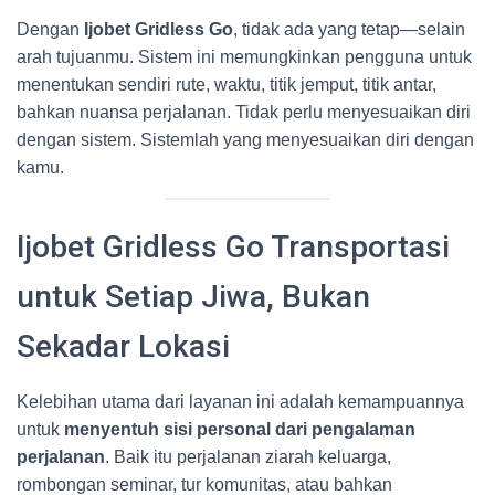
Dengan
Ijobet Gridless Go
, tidak ada yang tetap—selain
arah tujuanmu. Sistem ini memungkinkan pengguna untuk
menentukan sendiri rute, waktu, titik jemput, titik antar,
bahkan nuansa perjalanan. Tidak perlu menyesuaikan diri
dengan sistem. Sistemlah yang menyesuaikan diri dengan
kamu.
Ijobet Gridless Go Transportasi
untuk Setiap Jiwa, Bukan
Sekadar Lokasi
Kelebihan utama dari layanan ini adalah kemampuannya
untuk
menyentuh sisi personal dari pengalaman
perjalanan
. Baik itu perjalanan ziarah keluarga,
rombongan seminar, tur komunitas, atau bahkan