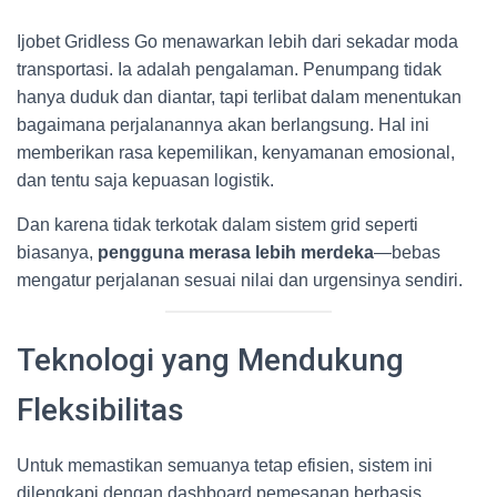
Ijobet Gridless Go menawarkan lebih dari sekadar moda
transportasi. Ia adalah pengalaman. Penumpang tidak
hanya duduk dan diantar, tapi terlibat dalam menentukan
bagaimana perjalanannya akan berlangsung. Hal ini
memberikan rasa kepemilikan, kenyamanan emosional,
dan tentu saja kepuasan logistik.
Dan karena tidak terkotak dalam sistem grid seperti
biasanya,
pengguna merasa lebih merdeka
—bebas
mengatur perjalanan sesuai nilai dan urgensinya sendiri.
Teknologi yang Mendukung
Fleksibilitas
Untuk memastikan semuanya tetap efisien, sistem ini
dilengkapi dengan dashboard pemesanan berbasis