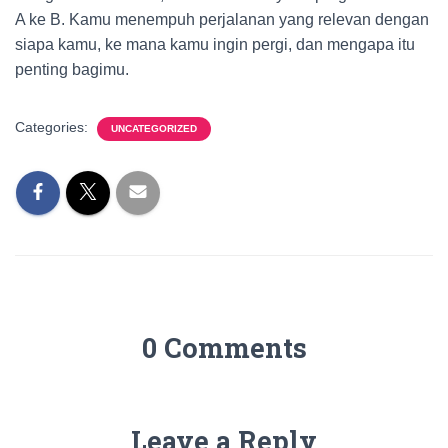
A ke B. Kamu menempuh perjalanan yang relevan dengan
siapa kamu, ke mana kamu ingin pergi, dan mengapa itu
penting bagimu.
Categories:
UNCATEGORIZED
0 Comments
Leave a Reply