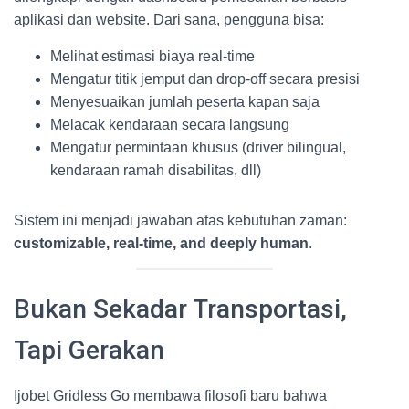
aplikasi dan website. Dari sana, pengguna bisa:
Melihat estimasi biaya real-time
Mengatur titik jemput dan drop-off secara presisi
Menyesuaikan jumlah peserta kapan saja
Melacak kendaraan secara langsung
Mengatur permintaan khusus (driver bilingual,
kendaraan ramah disabilitas, dll)
Sistem ini menjadi jawaban atas kebutuhan zaman:
customizable, real-time, and deeply human
.
Bukan Sekadar Transportasi,
Tapi Gerakan
Ijobet Gridless Go membawa filosofi baru bahwa