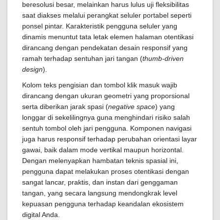
beresolusi besar, melainkan harus lulus uji fleksibilitas
saat diakses melalui perangkat seluler portabel seperti
ponsel pintar. Karakteristik pengguna seluler yang
dinamis menuntut tata letak elemen halaman otentikasi
dirancang dengan pendekatan desain responsif yang
ramah terhadap sentuhan jari tangan (
thumb-driven
design
).
Kolom teks pengisian dan tombol klik masuk wajib
dirancang dengan ukuran geometri yang proporsional
serta diberikan jarak spasi (
negative space
) yang
longgar di sekelilingnya guna menghindari risiko salah
sentuh tombol oleh jari pengguna. Komponen navigasi
juga harus responsif terhadap perubahan orientasi layar
gawai, baik dalam mode vertikal maupun horizontal.
Dengan melenyapkan hambatan teknis spasial ini,
pengguna dapat melakukan proses otentikasi dengan
sangat lancar, praktis, dan instan dari genggaman
tangan, yang secara langsung mendongkrak level
kepuasan pengguna terhadap keandalan ekosistem
digital Anda.