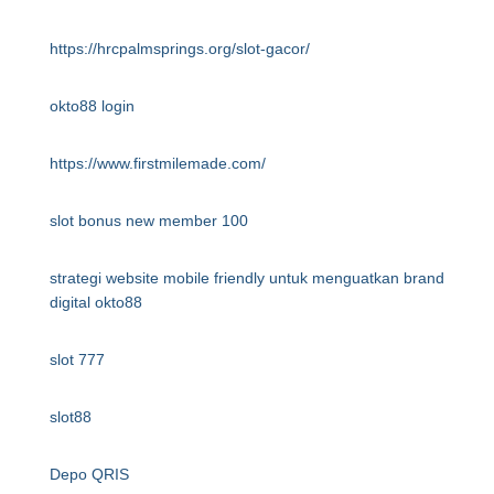
https://hrcpalmsprings.org/slot-gacor/
okto88 login
https://www.firstmilemade.com/
slot bonus new member 100
strategi website mobile friendly untuk menguatkan brand
digital okto88
slot 777
slot88
Depo QRIS