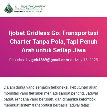
Ijobet Gridless Go: Transportasi
Charter Tanpa Pola, Tapi Penuh
Arah untuk Setiap Jiwa
Published by
gek4869@gmail.com
on
May 18, 2025
Dalam dunia yang semakin terkoneksi, kebutuhan akan
mobilitas yang fleksibel menjadi sangat penting. Jadwal
padat, rencana yang berubah, dan dinamika kelompok
membuat sistem transportasi berbasis jadwal tetap