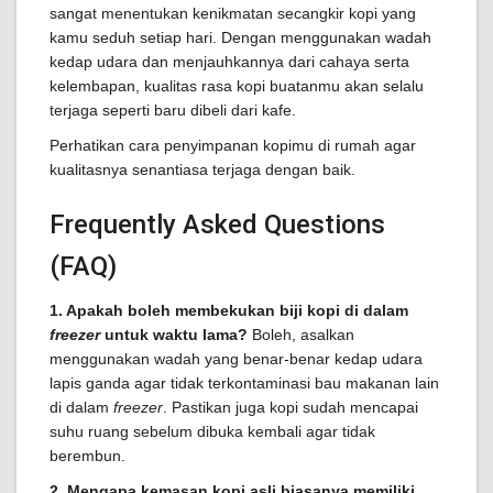
sangat menentukan kenikmatan secangkir kopi yang
kamu seduh setiap hari. Dengan menggunakan wadah
kedap udara dan menjauhkannya dari cahaya serta
kelembapan, kualitas rasa kopi buatanmu akan selalu
terjaga seperti baru dibeli dari kafe.
Perhatikan cara penyimpanan kopimu di rumah agar
kualitasnya senantiasa terjaga dengan baik.
Frequently Asked Questions
(FAQ)
1. Apakah boleh membekukan biji kopi di dalam
freezer
untuk waktu lama?
Boleh, asalkan
menggunakan wadah yang benar-benar kedap udara
lapis ganda agar tidak terkontaminasi bau makanan lain
di dalam
freezer
. Pastikan juga kopi sudah mencapai
suhu ruang sebelum dibuka kembali agar tidak
berembun.
2. Mengapa kemasan kopi asli biasanya memiliki