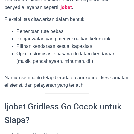
penyedia layanan seperti
ijobet
.
Fleksibilitas ditawarkan dalam bentuk:
Penentuan rute bebas
Penjadwalan yang menyesuaikan kelompok
Pilihan kendaraan sesuai kapasitas
Opsi customisasi suasana di dalam kendaraan
(musik, pencahayaan, minuman, dll)
Namun semua itu tetap berada dalam koridor keselamatan,
efisiensi, dan pelayanan yang terlatih.
Ijobet Gridless Go Cocok untuk
Siapa?