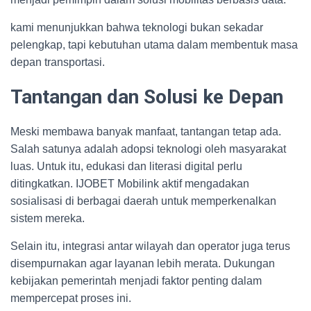
kami menunjukkan bahwa teknologi bukan sekadar
pelengkap, tapi kebutuhan utama dalam membentuk masa
depan transportasi.
Tantangan dan Solusi ke Depan
Meski membawa banyak manfaat, tantangan tetap ada.
Salah satunya adalah adopsi teknologi oleh masyarakat
luas. Untuk itu, edukasi dan literasi digital perlu
ditingkatkan. IJOBET Mobilink aktif mengadakan
sosialisasi di berbagai daerah untuk memperkenalkan
sistem mereka.
Selain itu, integrasi antar wilayah dan operator juga terus
disempurnakan agar layanan lebih merata. Dukungan
kebijakan pemerintah menjadi faktor penting dalam
mempercepat proses ini.