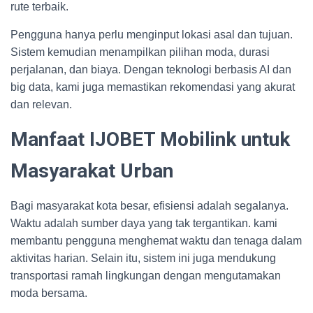
rute terbaik.
Pengguna hanya perlu menginput lokasi asal dan tujuan.
Sistem kemudian menampilkan pilihan moda, durasi
perjalanan, dan biaya. Dengan teknologi berbasis AI dan
big data, kami juga memastikan rekomendasi yang akurat
dan relevan.
Manfaat IJOBET Mobilink untuk
Masyarakat Urban
Bagi masyarakat kota besar, efisiensi adalah segalanya.
Waktu adalah sumber daya yang tak tergantikan. kami
membantu pengguna menghemat waktu dan tenaga dalam
aktivitas harian. Selain itu, sistem ini juga mendukung
transportasi ramah lingkungan dengan mengutamakan
moda bersama.