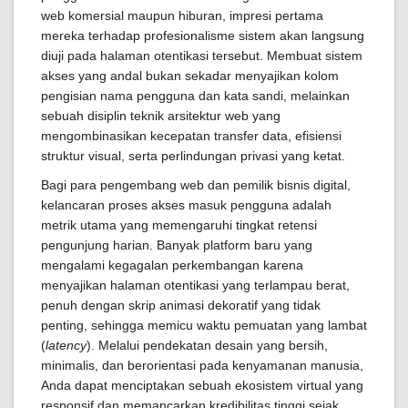
web komersial maupun hiburan, impresi pertama
mereka terhadap profesionalisme sistem akan langsung
diuji pada halaman otentikasi tersebut. Membuat sistem
akses yang andal bukan sekadar menyajikan kolom
pengisian nama pengguna dan kata sandi, melainkan
sebuah disiplin teknik arsitektur web yang
mengombinasikan kecepatan transfer data, efisiensi
struktur visual, serta perlindungan privasi yang ketat.
Bagi para pengembang web dan pemilik bisnis digital,
kelancaran proses akses masuk pengguna adalah
metrik utama yang memengaruhi tingkat retensi
pengunjung harian. Banyak platform baru yang
mengalami kegagalan perkembangan karena
menyajikan halaman otentikasi yang terlampau berat,
penuh dengan skrip animasi dekoratif yang tidak
penting, sehingga memicu waktu pemuatan yang lambat
(
latency
). Melalui pendekatan desain yang bersih,
minimalis, dan berorientasi pada kenyamanan manusia,
Anda dapat menciptakan sebuah ekosistem virtual yang
responsif dan memancarkan kredibilitas tinggi sejak