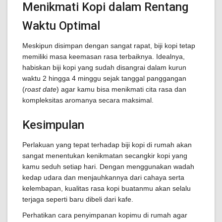
Menikmati Kopi dalam Rentang
Waktu Optimal
Meskipun disimpan dengan sangat rapat, biji kopi tetap
memiliki masa keemasan rasa terbaiknya. Idealnya,
habiskan biji kopi yang sudah disangrai dalam kurun
waktu 2 hingga 4 minggu sejak tanggal panggangan
(
roast date
) agar kamu bisa menikmati cita rasa dan
kompleksitas aromanya secara maksimal.
Kesimpulan
Perlakuan yang tepat terhadap biji kopi di rumah akan
sangat menentukan kenikmatan secangkir kopi yang
kamu seduh setiap hari. Dengan menggunakan wadah
kedap udara dan menjauhkannya dari cahaya serta
kelembapan, kualitas rasa kopi buatanmu akan selalu
terjaga seperti baru dibeli dari kafe.
Perhatikan cara penyimpanan kopimu di rumah agar