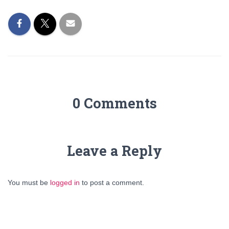
0 Comments
Leave a Reply
You must be
logged in
to post a comment.