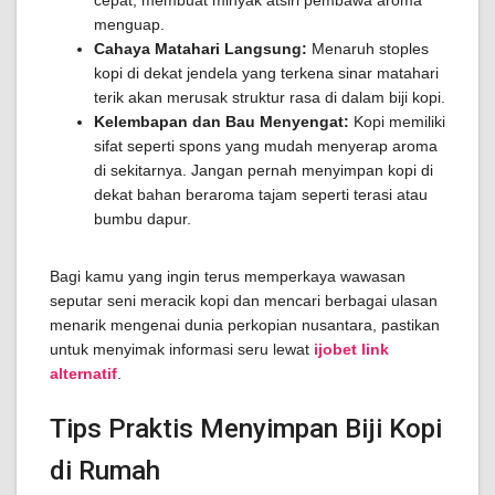
cepat, membuat minyak atsiri pembawa aroma
menguap.
Cahaya Matahari Langsung:
Menaruh stoples
kopi di dekat jendela yang terkena sinar matahari
terik akan merusak struktur rasa di dalam biji kopi.
Kelembapan dan Bau Menyengat:
Kopi memiliki
sifat seperti spons yang mudah menyerap aroma
di sekitarnya. Jangan pernah menyimpan kopi di
dekat bahan beraroma tajam seperti terasi atau
bumbu dapur.
Bagi kamu yang ingin terus memperkaya wawasan
seputar seni meracik kopi dan mencari berbagai ulasan
menarik mengenai dunia perkopian nusantara, pastikan
untuk menyimak informasi seru lewat
ijobet link
alternatif
.
Tips Praktis Menyimpan Biji Kopi
di Rumah