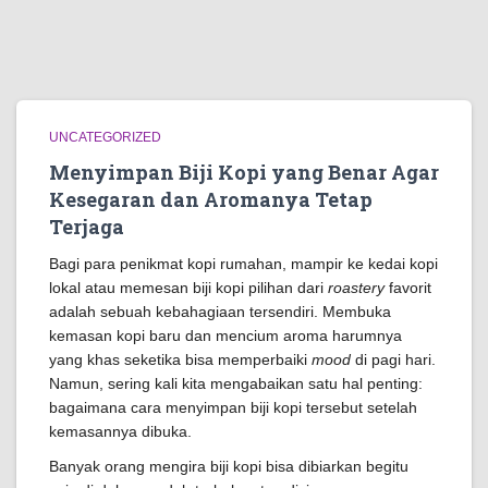
UNCATEGORIZED
Menyimpan Biji Kopi yang Benar Agar
Kesegaran dan Aromanya Tetap
Terjaga
Bagi para penikmat kopi rumahan, mampir ke kedai kopi
lokal atau memesan biji kopi pilihan dari
roastery
favorit
adalah sebuah kebahagiaan tersendiri. Membuka
kemasan kopi baru dan mencium aroma harumnya
yang khas seketika bisa memperbaiki
mood
di pagi hari.
Namun, sering kali kita mengabaikan satu hal penting:
bagaimana cara menyimpan biji kopi tersebut setelah
kemasannya dibuka.
Banyak orang mengira biji kopi bisa dibiarkan begitu