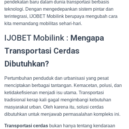
pendekatan baru dalam dunia transportasi berbasis
teknologi. Dengan mengedepankan sistem pintar dan
terintegrasi, IJOBET Mobilink berupaya mengubah cara
kita memandang mobilitas sehari-hari.
IJOBET Mobilink :
Mengapa
Transportasi Cerdas
Dibutuhkan?
Pertumbuhan penduduk dan urbanisasi yang pesat
menciptakan berbagai tantangan. Kemacetan, polusi, dan
ketidakefisienan menjadi isu utama. Transportasi
tradisional kerap kali gagal mengimbangi kebutuhan
masyarakat urban. Oleh karena itu, solusi cerdas
dibutuhkan untuk menjawab permasalahan kompleks ini.
Transportasi cerdas
bukan hanya tentang kendaraan