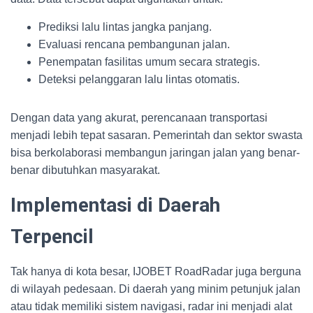
Prediksi lalu lintas jangka panjang.
Evaluasi rencana pembangunan jalan.
Penempatan fasilitas umum secara strategis.
Deteksi pelanggaran lalu lintas otomatis.
Dengan data yang akurat, perencanaan transportasi
menjadi lebih tepat sasaran. Pemerintah dan sektor swasta
bisa berkolaborasi membangun jaringan jalan yang benar-
benar dibutuhkan masyarakat.
Implementasi di Daerah
Terpencil
Tak hanya di kota besar, IJOBET RoadRadar juga berguna
di wilayah pedesaan. Di daerah yang minim petunjuk jalan
atau tidak memiliki sistem navigasi, radar ini menjadi alat