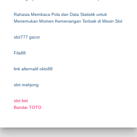
Rahasia Membaca Pola dan Data Statistik untuk
Menemukan Momen Kemenangan Terbaik di Mesin Slot
slot777 gacor
Fila88
link alternatif okto88
slot mahjong
slot bet
Bandar TOTO