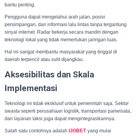
bantu penting.
Pengguna dapat mengetahui arah jalan, posisi
persimpangan, dan informasi lalu lintas tanpa tergantung
sinyal internet. Radar bekerja secara mandiri dengan
teknologi lokal yang tidak memerlukan jaringan luas.
Hal ini sangat membantu masyarakat yang tinggal di
daerah terpencil atau sulit dijangkau.
Aksesibilitas dan Skala
Implementasi
Teknologi ini tidak eksklusif untuk pemerintah saja. Sektor
swasta seperti perusahaan logistik, transportasi pariwisata,
dan layanan taksi juga dapat mengintegrasikannya.
Salah satu contohnya adalah
IJOBET
yang mulai