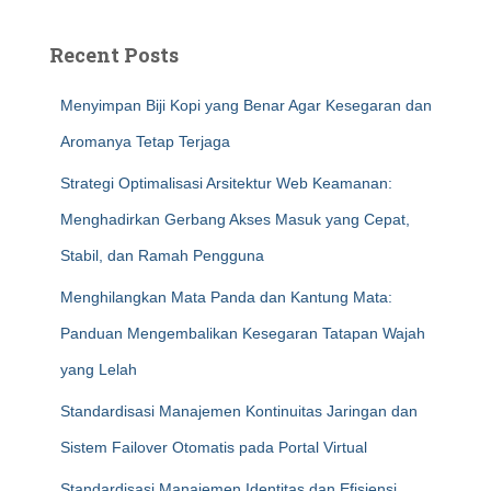
Recent Posts
Menyimpan Biji Kopi yang Benar Agar Kesegaran dan
Aromanya Tetap Terjaga
Strategi Optimalisasi Arsitektur Web Keamanan:
Menghadirkan Gerbang Akses Masuk yang Cepat,
Stabil, dan Ramah Pengguna
Menghilangkan Mata Panda dan Kantung Mata:
Panduan Mengembalikan Kesegaran Tatapan Wajah
yang Lelah
Standardisasi Manajemen Kontinuitas Jaringan dan
Sistem Failover Otomatis pada Portal Virtual
Standardisasi Manajemen Identitas dan Efisiensi