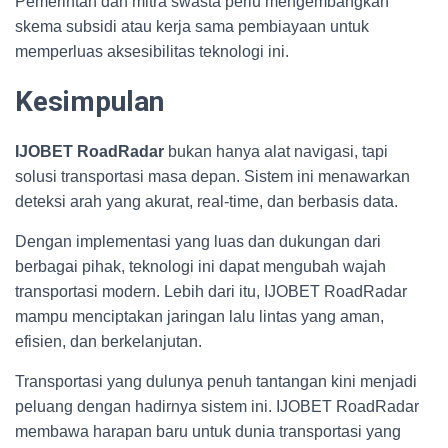
Pemerintah dan mitra swasta perlu mengembangkan
skema subsidi atau kerja sama pembiayaan untuk
memperluas aksesibilitas teknologi ini.
Kesimpulan
IJOBET RoadRadar
bukan hanya alat navigasi, tapi
solusi transportasi masa depan. Sistem ini menawarkan
deteksi arah yang akurat, real-time, dan berbasis data.
Dengan implementasi yang luas dan dukungan dari
berbagai pihak, teknologi ini dapat mengubah wajah
transportasi modern. Lebih dari itu, IJOBET RoadRadar
mampu menciptakan jaringan lalu lintas yang aman,
efisien, dan berkelanjutan.
Transportasi yang dulunya penuh tantangan kini menjadi
peluang dengan hadirnya sistem ini. IJOBET RoadRadar
membawa harapan baru untuk dunia transportasi yang