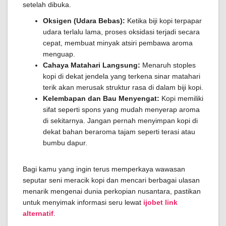
setelah dibuka.
Oksigen (Udara Bebas):
Ketika biji kopi terpapar
udara terlalu lama, proses oksidasi terjadi secara
cepat, membuat minyak atsiri pembawa aroma
menguap.
Cahaya Matahari Langsung:
Menaruh stoples
kopi di dekat jendela yang terkena sinar matahari
terik akan merusak struktur rasa di dalam biji kopi.
Kelembapan dan Bau Menyengat:
Kopi memiliki
sifat seperti spons yang mudah menyerap aroma
di sekitarnya. Jangan pernah menyimpan kopi di
dekat bahan beraroma tajam seperti terasi atau
bumbu dapur.
Bagi kamu yang ingin terus memperkaya wawasan
seputar seni meracik kopi dan mencari berbagai ulasan
menarik mengenai dunia perkopian nusantara, pastikan
untuk menyimak informasi seru lewat
ijobet link
alternatif
.