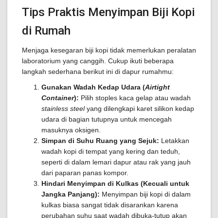
Tips Praktis Menyimpan Biji Kopi
di Rumah
Menjaga kesegaran biji kopi tidak memerlukan peralatan
laboratorium yang canggih. Cukup ikuti beberapa
langkah sederhana berikut ini di dapur rumahmu:
Gunakan Wadah Kedap Udara (
Airtight
Container
):
Pilih stoples kaca gelap atau wadah
stainless steel
yang dilengkapi karet silikon kedap
udara di bagian tutupnya untuk mencegah
masuknya oksigen.
Simpan di Suhu Ruang yang Sejuk:
Letakkan
wadah kopi di tempat yang kering dan teduh,
seperti di dalam lemari dapur atau rak yang jauh
dari paparan panas kompor.
Hindari Menyimpan di Kulkas (Kecuali untuk
Jangka Panjang):
Menyimpan biji kopi di dalam
kulkas biasa sangat tidak disarankan karena
perubahan suhu saat wadah dibuka-tutup akan