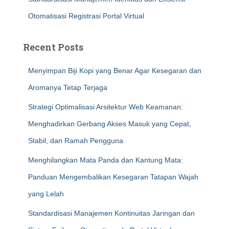
Otomatisasi Registrasi Portal Virtual
Recent Posts
Menyimpan Biji Kopi yang Benar Agar Kesegaran dan
Aromanya Tetap Terjaga
Strategi Optimalisasi Arsitektur Web Keamanan:
Menghadirkan Gerbang Akses Masuk yang Cepat,
Stabil, dan Ramah Pengguna
Menghilangkan Mata Panda dan Kantung Mata:
Panduan Mengembalikan Kesegaran Tatapan Wajah
yang Lelah
Standardisasi Manajemen Kontinuitas Jaringan dan