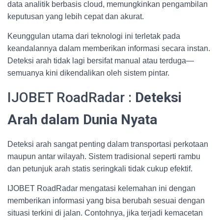
data analitik berbasis cloud, memungkinkan pengambilan
keputusan yang lebih cepat dan akurat.
Keunggulan utama dari teknologi ini terletak pada
keandalannya dalam memberikan informasi secara instan.
Deteksi arah tidak lagi bersifat manual atau terduga—
semuanya kini dikendalikan oleh sistem pintar.
IJOBET RoadRadar :
Deteksi
Arah dalam Dunia Nyata
Deteksi arah sangat penting dalam transportasi perkotaan
maupun antar wilayah. Sistem tradisional seperti rambu
dan petunjuk arah statis seringkali tidak cukup efektif.
IJOBET RoadRadar mengatasi kelemahan ini dengan
memberikan informasi yang bisa berubah sesuai dengan
situasi terkini di jalan. Contohnya, jika terjadi kemacetan