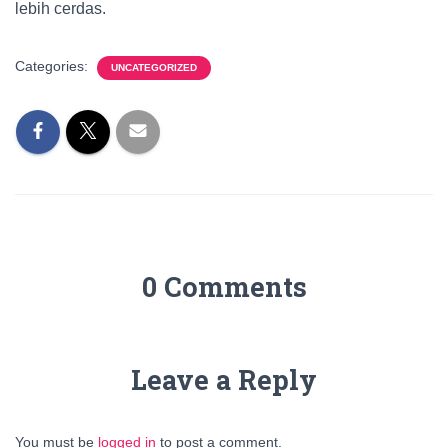
lebih cerdas.
Categories:
UNCATEGORIZED
0 Comments
Leave a Reply
You must be
logged in
to post a comment.