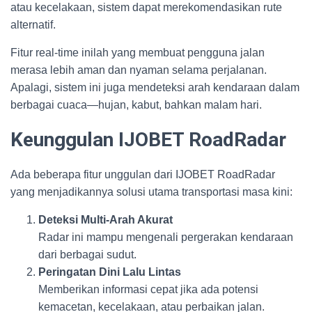
atau kecelakaan, sistem dapat merekomendasikan rute
alternatif.
Fitur real-time inilah yang membuat pengguna jalan
merasa lebih aman dan nyaman selama perjalanan.
Apalagi, sistem ini juga mendeteksi arah kendaraan dalam
berbagai cuaca—hujan, kabut, bahkan malam hari.
Keunggulan IJOBET RoadRadar
Ada beberapa fitur unggulan dari IJOBET RoadRadar
yang menjadikannya solusi utama transportasi masa kini:
Deteksi Multi-Arah Akurat
Radar ini mampu mengenali pergerakan kendaraan
dari berbagai sudut.
Peringatan Dini Lalu Lintas
Memberikan informasi cepat jika ada potensi
kemacetan, kecelakaan, atau perbaikan jalan.