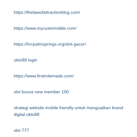
https://thelawofattractionblog.com/
https://www.mycustomslide.com/
https://hrcpalmsprings.org/slot-gacor/
okto88 login
https://www.firstmilemade.com/
slot bonus new member 100
strategi website mobile friendly untuk menguatkan brand
digital okto88
slot 777