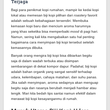
Terjaga
Bagi para penikmat kopi rumahan, mampir ke kedai kopi
lokal atau memesan biji kopi pilihan dari
roastery
favorit
adalah sebuah kebahagiaan tersendiri. Membuka
kemasan kopi baru dan mencium aroma harumnya
yang khas seketika bisa memperbaiki
mood
di pagi hari.
Namun, sering kali kita mengabaikan satu hal penting:
bagaimana cara menyimpan biji kopi tersebut setelah
kemasannya dibuka.
Banyak orang mengira biji kopi bisa dibiarkan begitu
saja di dalam wadah terbuka atau disimpan
sembarangan di dekat kompor dapur. Padahal, biji kopi
adalah bahan organik yang sangat sensitif terhadap
udara, kelembapan, cahaya matahari, dan suhu panas.
Jika salah menyimpan, aroma sedapnya akan menguap
begitu saja dan rasanya berubah menjadi hambar atau
tengik. Mari kita bedah tips santai namun efektif dalam
merawat biji kopi kesayanganmu di rumah.