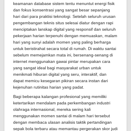
keamanan database sistem tentu menuntut energi fisik
dan fokus konsentrasi yang sangat besar sepanjang
hari dari para praktisi teknologi. Setelah seluruh urusan
pengembangan teknis situs selesai diatur dengan rapi
menciptakan lanskap digital yang responsif dan seluruh
pekerjaan harian terpenuhi dengan memuaskan, malam
hari yang sunyi adalah momen yang paling berharga
untuk beristirahat secara total di rumah. Di waktu santai
sebelum memejamkan mata ini, bersenang-senang di
internet menggunakan gawai pintar merupakan cara
yang sangat ideal bagi masyarakat urban untuk
menikmati hiburan digital yang seru, interaktif, dan
dapat memicu kesegaran pikiran secara instan dari
kejenuhan rutinitas harian yang padat.
Bagi beberapa kalangan profesional yang memiliki
ketertarikan mendalam pada perkembangan industri
olahraga internasional, mereka sering kali
menggunakan momen santai di malam hari tersebut
dengan membaca ulasan analisis taktik pertandingan
sepak bola terbaru atau memantau pergerakan skor judi