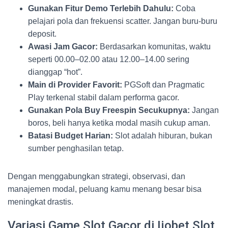
Gunakan Fitur Demo Terlebih Dahulu:
Coba
pelajari pola dan frekuensi scatter. Jangan buru-buru
deposit.
Awasi Jam Gacor:
Berdasarkan komunitas, waktu
seperti 00.00–02.00 atau 12.00–14.00 sering
dianggap “hot”.
Main di Provider Favorit:
PGSoft dan Pragmatic
Play terkenal stabil dalam performa gacor.
Gunakan Pola Buy Freespin Secukupnya:
Jangan
boros, beli hanya ketika modal masih cukup aman.
Batasi Budget Harian:
Slot adalah hiburan, bukan
sumber penghasilan tetap.
Dengan menggabungkan strategi, observasi, dan
manajemen modal, peluang kamu menang besar bisa
meningkat drastis.
Variasi Game Slot Gacor di Ijobet Slot