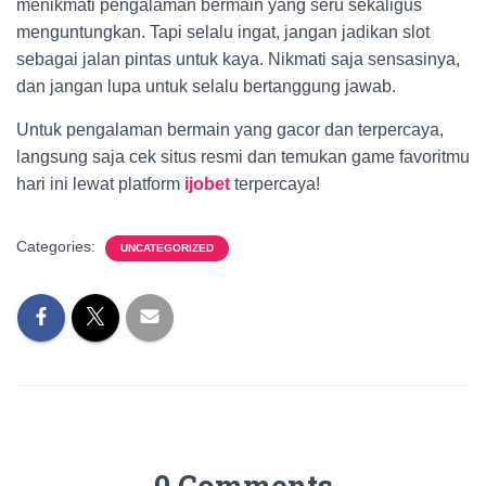
menikmati pengalaman bermain yang seru sekaligus
menguntungkan. Tapi selalu ingat, jangan jadikan slot
sebagai jalan pintas untuk kaya. Nikmati saja sensasinya,
dan jangan lupa untuk selalu bertanggung jawab.
Untuk pengalaman bermain yang gacor dan terpercaya,
langsung saja cek situs resmi dan temukan game favoritmu
hari ini lewat platform
ijobet
terpercaya!
Categories:
UNCATEGORIZED
0 Comments