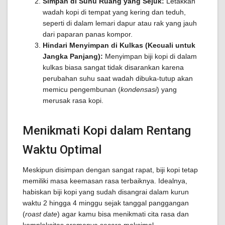
Simpan di Suhu Ruang yang Sejuk:
Letakkan
wadah kopi di tempat yang kering dan teduh,
seperti di dalam lemari dapur atau rak yang jauh
dari paparan panas kompor.
Hindari Menyimpan di Kulkas (Kecuali untuk
Jangka Panjang):
Menyimpan biji kopi di dalam
kulkas biasa sangat tidak disarankan karena
perubahan suhu saat wadah dibuka-tutup akan
memicu pengembunan (
kondensasi
) yang
merusak rasa kopi.
Menikmati Kopi dalam Rentang
Waktu Optimal
Meskipun disimpan dengan sangat rapat, biji kopi tetap
memiliki masa keemasan rasa terbaiknya. Idealnya,
habiskan biji kopi yang sudah disangrai dalam kurun
waktu 2 hingga 4 minggu sejak tanggal panggangan
(
roast date
) agar kamu bisa menikmati cita rasa dan
kompleksitas aromanya secara maksimal.