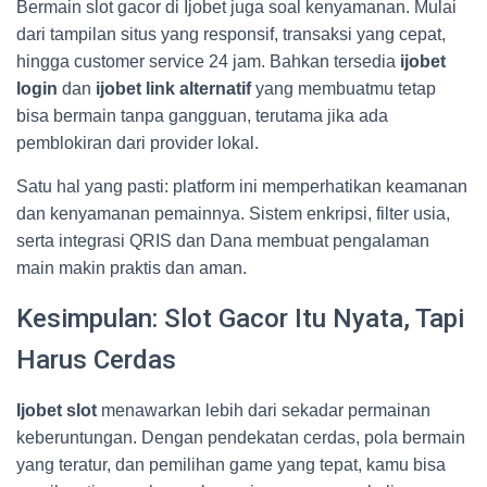
Bermain slot gacor di Ijobet juga soal kenyamanan. Mulai
dari tampilan situs yang responsif, transaksi yang cepat,
hingga customer service 24 jam. Bahkan tersedia
ijobet
login
dan
ijobet link alternatif
yang membuatmu tetap
bisa bermain tanpa gangguan, terutama jika ada
pemblokiran dari provider lokal.
Satu hal yang pasti: platform ini memperhatikan keamanan
dan kenyamanan pemainnya. Sistem enkripsi, filter usia,
serta integrasi QRIS dan Dana membuat pengalaman
main makin praktis dan aman.
Kesimpulan: Slot Gacor Itu Nyata, Tapi
Harus Cerdas
Ijobet slot
menawarkan lebih dari sekadar permainan
keberuntungan. Dengan pendekatan cerdas, pola bermain
yang teratur, dan pemilihan game yang tepat, kamu bisa