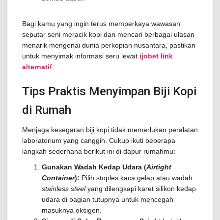
Bagi kamu yang ingin terus memperkaya wawasan
seputar seni meracik kopi dan mencari berbagai ulasan
menarik mengenai dunia perkopian nusantara, pastikan
untuk menyimak informasi seru lewat
ijobet link
alternatif
.
Tips Praktis Menyimpan Biji Kopi
di Rumah
Menjaga kesegaran biji kopi tidak memerlukan peralatan
laboratorium yang canggih. Cukup ikuti beberapa
langkah sederhana berikut ini di dapur rumahmu:
Gunakan Wadah Kedap Udara (
Airtight
Container
):
Pilih stoples kaca gelap atau wadah
stainless steel
yang dilengkapi karet silikon kedap
udara di bagian tutupnya untuk mencegah
masuknya oksigen.