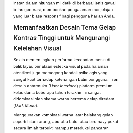
instan dalam hitungan milidetik di berbagai jenis gawai
lintas generasi, memberikan pengalaman menjelajah
yang luar biasa responsif bagi pengguna harian Anda.
Memanfaatkan Desain Tema Gelap
Kontras Tinggi untuk Mengurangi
Kelelahan Visual
Selain mementingkan performa kecepatan mesin di
balik layar, penataan estetika visual pada halaman
otentikasi juga memegang kendali psikologis yang
sangat kuat terhadap ketenangan batin pengguna. Tren
desain antarmuka (
User Interface
) platform premium
kelas dunia beberapa tahun terakhir ini sangat
didominasi oleh skema warna bertema gelap diredam
(
Dark Mode
).
Menggunakan kombinasi warna latar belakang gelap
seperti hitam arang, abu-abu batu, atau biru navy pekat
secara ilmiah terbukti mampu mereduksi pancaran