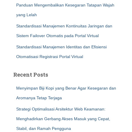
Panduan Mengembalikan Kesegaran Tatapan Wajah
yang Lelah
Standardisasi Manajemen Kontinuitas Jaringan dan
Sistem Failover Otomatis pada Portal Virtual
Standardisasi Manajemen Identitas dan Efisiensi
Otomatisasi Registrasi Portal Virtual
Recent Posts
Menyimpan Biji Kopi yang Benar Agar Kesegaran dan
Aromanya Tetap Terjaga
Strategi Optimalisasi Arsitektur Web Keamanan:
Menghadirkan Gerbang Akses Masuk yang Cepat,
Stabil, dan Ramah Pengguna