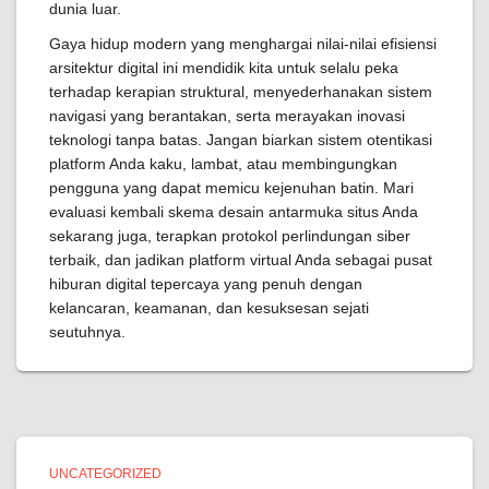
dunia luar.
Gaya hidup modern yang menghargai nilai-nilai efisiensi
arsitektur digital ini mendidik kita untuk selalu peka
terhadap kerapian struktural, menyederhanakan sistem
navigasi yang berantakan, serta merayakan inovasi
teknologi tanpa batas. Jangan biarkan sistem otentikasi
platform Anda kaku, lambat, atau membingungkan
pengguna yang dapat memicu kejenuhan batin. Mari
evaluasi kembali skema desain antarmuka situs Anda
sekarang juga, terapkan protokol perlindungan siber
terbaik, dan jadikan platform virtual Anda sebagai pusat
hiburan digital tepercaya yang penuh dengan
kelancaran, keamanan, dan kesuksesan sejati
seutuhnya.
UNCATEGORIZED