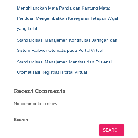
Menghilangkan Mata Panda dan Kantung Mata:
Panduan Mengembalikan Kesegaran Tatapan Wajah
yang Lelah
Standardisasi Manajemen Kontinuitas Jaringan dan
Sistem Failover Otomatis pada Portal Virtual
Standardisasi Manajemen Identitas dan Efisiensi
Otomatisasi Registrasi Portal Virtual
Recent Comments
No comments to show.
Search
SEARCH