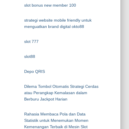
slot bonus new member 100
strategi website mobile friendly untuk
menguatkan brand digital okto88
slot 777
slot88
Depo QRIS
Dilema Tombol Otomatis Strategi Cerdas
atau Perangkap Kemalasan dalam
Berburu Jackpot Harian
Rahasia Membaca Pola dan Data
Statistik untuk Menemukan Momen
Kemenangan Terbaik di Mesin Slot