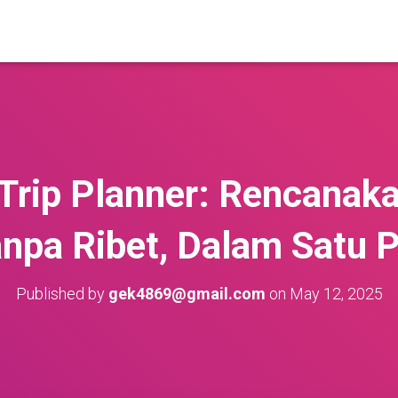
Trip Planner: Rencanak
npa Ribet, Dalam Satu 
Published by
gek4869@gmail.com
on
May 12, 2025