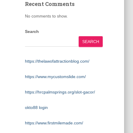
Recent Comments
No comments to show.
Search
SEARCH
https://thelawofattractionblog.com/
https://www.mycustomslide.com/
https://hrcpalmsprings.org/slot-gacor/
okto88 login
https://www.firstmilemade.com/