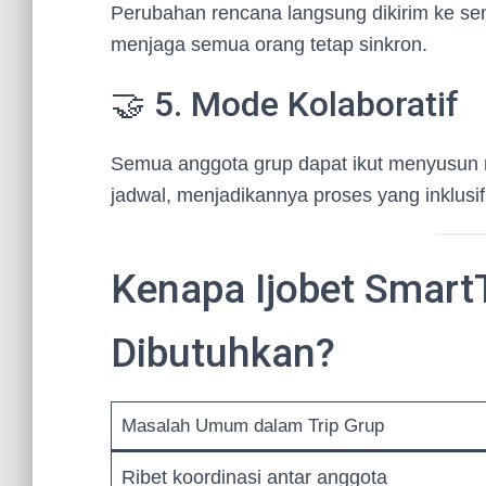
Perubahan rencana langsung dikirim ke sem
menjaga semua orang tetap sinkron.
🤝 5. Mode Kolaboratif
Semua anggota grup dapat ikut menyusun
jadwal, menjadikannya proses yang inklusif
Kenapa Ijobet SmartT
Dibutuhkan?
Masalah Umum dalam Trip Grup
Ribet koordinasi antar anggota