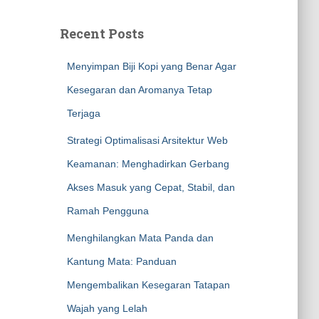
Recent Posts
Menyimpan Biji Kopi yang Benar Agar
Kesegaran dan Aromanya Tetap
Terjaga
Strategi Optimalisasi Arsitektur Web
Keamanan: Menghadirkan Gerbang
Akses Masuk yang Cepat, Stabil, dan
Ramah Pengguna
Menghilangkan Mata Panda dan
Kantung Mata: Panduan
Mengembalikan Kesegaran Tatapan
Wajah yang Lelah