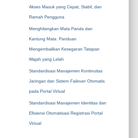
Akses Masuk yang Cepat, Stabil, dan
Ramah Pengguna
Menghilangkan Mata Panda dan
Kantung Mata: Panduan
Mengembalikan Kesegaran Tatapan
Wajah yang Lelah
Standardisasi Manajemen Kontinuitas
Jaringan dan Sistem Failover Otomatis
pada Portal Virtual
Standardisasi Manajemen Identitas dan
Efisiensi Otomatisasi Registrasi Portal
Virtual