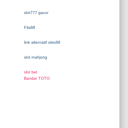
slot777 gacor
Fila88
link alternatif okto88
slot mahjong
slot bet
Bandar TOTO