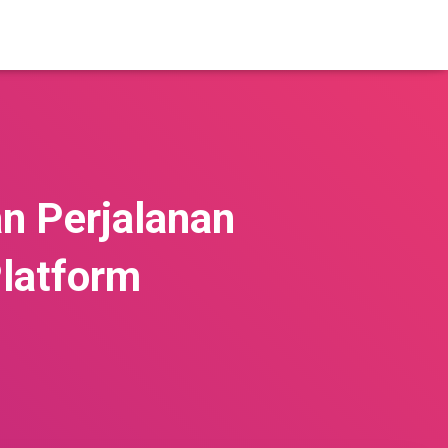
an Perjalanan
Platform