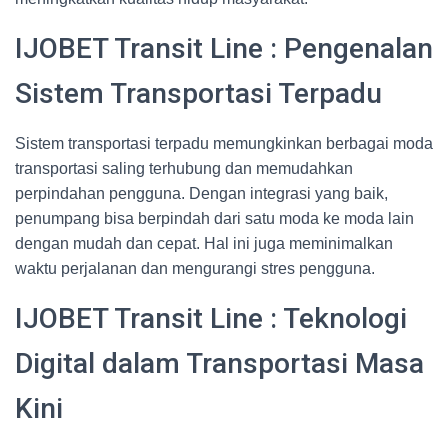
IJOBET Transit Line : Pengenalan
Sistem Transportasi Terpadu
Sistem transportasi terpadu memungkinkan berbagai moda
transportasi saling terhubung dan memudahkan
perpindahan pengguna. Dengan integrasi yang baik,
penumpang bisa berpindah dari satu moda ke moda lain
dengan mudah dan cepat. Hal ini juga meminimalkan
waktu perjalanan dan mengurangi stres pengguna.
IJOBET Transit Line : Teknologi
Digital dalam Transportasi Masa
Kini