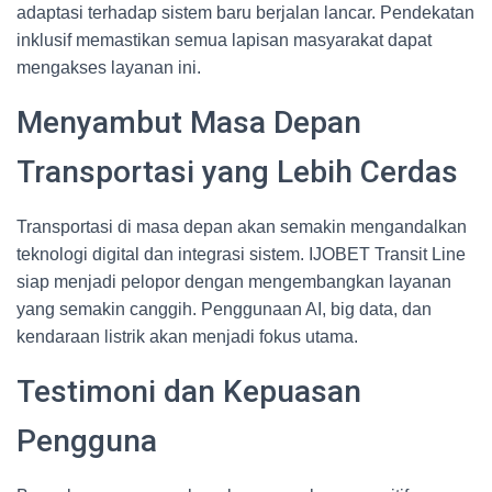
adaptasi terhadap sistem baru berjalan lancar. Pendekatan
inklusif memastikan semua lapisan masyarakat dapat
mengakses layanan ini.
Menyambut Masa Depan
Transportasi yang Lebih Cerdas
Transportasi di masa depan akan semakin mengandalkan
teknologi digital dan integrasi sistem. IJOBET Transit Line
siap menjadi pelopor dengan mengembangkan layanan
yang semakin canggih. Penggunaan AI, big data, dan
kendaraan listrik akan menjadi fokus utama.
Testimoni dan Kepuasan
Pengguna