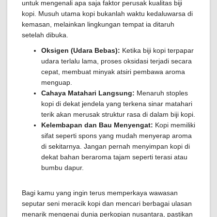
untuk mengenali apa saja faktor perusak kualitas biji
kopi. Musuh utama kopi bukanlah waktu kedaluwarsa di
kemasan, melainkan lingkungan tempat ia ditaruh
setelah dibuka.
Oksigen (Udara Bebas):
Ketika biji kopi terpapar
udara terlalu lama, proses oksidasi terjadi secara
cepat, membuat minyak atsiri pembawa aroma
menguap.
Cahaya Matahari Langsung:
Menaruh stoples
kopi di dekat jendela yang terkena sinar matahari
terik akan merusak struktur rasa di dalam biji kopi.
Kelembapan dan Bau Menyengat:
Kopi memiliki
sifat seperti spons yang mudah menyerap aroma
di sekitarnya. Jangan pernah menyimpan kopi di
dekat bahan beraroma tajam seperti terasi atau
bumbu dapur.
Bagi kamu yang ingin terus memperkaya wawasan
seputar seni meracik kopi dan mencari berbagai ulasan
menarik mengenai dunia perkopian nusantara, pastikan