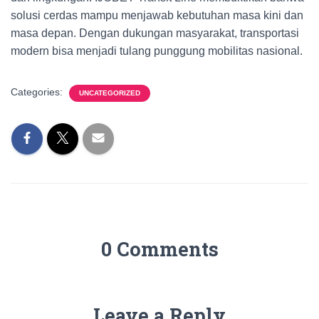
solusi cerdas mampu menjawab kebutuhan masa kini dan
masa depan. Dengan dukungan masyarakat, transportasi
modern bisa menjadi tulang punggung mobilitas nasional.
Categories:
UNCATEGORIZED
0 Comments
Leave a Reply