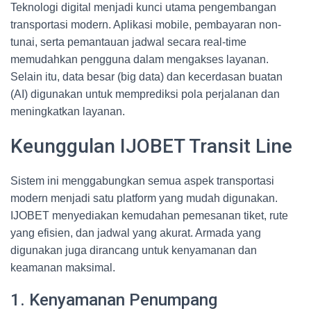
Teknologi digital menjadi kunci utama pengembangan
transportasi modern. Aplikasi mobile, pembayaran non-
tunai, serta pemantauan jadwal secara real-time
memudahkan pengguna dalam mengakses layanan.
Selain itu, data besar (big data) dan kecerdasan buatan
(AI) digunakan untuk memprediksi pola perjalanan dan
meningkatkan layanan.
Keunggulan IJOBET Transit Line
Sistem ini menggabungkan semua aspek transportasi
modern menjadi satu platform yang mudah digunakan.
IJOBET menyediakan kemudahan pemesanan tiket, rute
yang efisien, dan jadwal yang akurat. Armada yang
digunakan juga dirancang untuk kenyamanan dan
keamanan maksimal.
1. Kenyamanan Penumpang