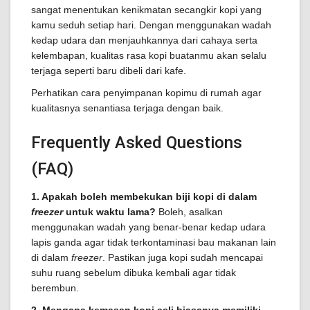
sangat menentukan kenikmatan secangkir kopi yang
kamu seduh setiap hari. Dengan menggunakan wadah
kedap udara dan menjauhkannya dari cahaya serta
kelembapan, kualitas rasa kopi buatanmu akan selalu
terjaga seperti baru dibeli dari kafe.
Perhatikan cara penyimpanan kopimu di rumah agar
kualitasnya senantiasa terjaga dengan baik.
Frequently Asked Questions
(FAQ)
1. Apakah boleh membekukan biji kopi di dalam
freezer
untuk waktu lama?
Boleh, asalkan
menggunakan wadah yang benar-benar kedap udara
lapis ganda agar tidak terkontaminasi bau makanan lain
di dalam
freezer
. Pastikan juga kopi sudah mencapai
suhu ruang sebelum dibuka kembali agar tidak
berembun.