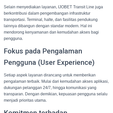
Selain menyediakan layanan, IJOBET Transit Line juga
berkontribusi dalam pengembangan infrastruktur
transportasi. Terminal, halte, dan fasilitas pendukung
lainnya dibangun dengan standar modern. Hal ini
mendorong kenyamanan dan kemudahan akses bagi
pengguna.
Fokus pada Pengalaman
Pengguna (User Experience)
Setiap aspek layanan dirancang untuk memberikan
pengalaman terbaik. Mulai dari kemudahan akses aplikasi,
dukungan pelanggan 24/7, hingga komunikasi yang
transparan. Dengan demikian, kepuasan pengguna selalu
menjadi prioritas utama.
Komitmen terhadap