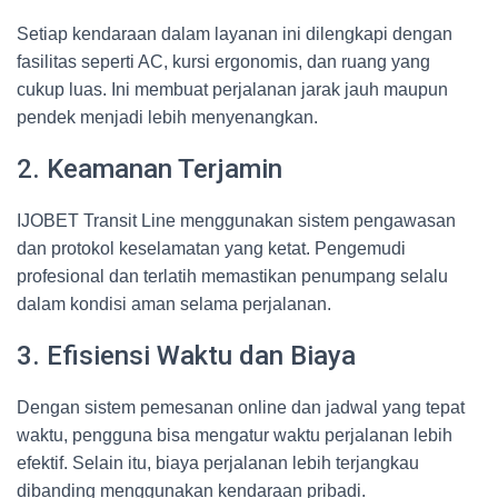
Setiap kendaraan dalam layanan ini dilengkapi dengan
fasilitas seperti AC, kursi ergonomis, dan ruang yang
cukup luas. Ini membuat perjalanan jarak jauh maupun
pendek menjadi lebih menyenangkan.
2. Keamanan Terjamin
IJOBET Transit Line menggunakan sistem pengawasan
dan protokol keselamatan yang ketat. Pengemudi
profesional dan terlatih memastikan penumpang selalu
dalam kondisi aman selama perjalanan.
3. Efisiensi Waktu dan Biaya
Dengan sistem pemesanan online dan jadwal yang tepat
waktu, pengguna bisa mengatur waktu perjalanan lebih
efektif. Selain itu, biaya perjalanan lebih terjangkau
dibanding menggunakan kendaraan pribadi.