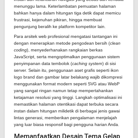
menunggu lama. Keterlambatan pemuatan halaman
bahkan hanya dalam hitungan tiga detik dapat memicu
frustrasi, kejenuhan pikiran, hingga membuat
pengunjung beralih ke platform kompetitor lain.
Para arsitek web profesional mengatasi tantangan ini
dengan menerapkan metode pengodean bersih (
clean
coding
), menyederhanakan rangkaian berkas
JavaScript, serta mengoptimalkan penggunaan sistem
penyimpanan data tembolok (
caching system
) di sisi
server. Selain itu, penggunaan aset grafis seperti ikon
logo brand dan gambar latar belakang wajib dikompresi
menggunakan format modern seperti SVG atau WebP
yang sangat ringan namun tetap mempertahankan
ketajaman resolusi yang tinggi. Langkah optimalisasi ini
memastikan halaman otentikasi dapat terbuka secara
instan dalam hitungan milidetik di berbagai jenis gawai
lintas generasi, memberikan pengalaman menjelajah
yang luar biasa responsif bagi pengguna harian Anda.
Memanfaatkan Desain Tema Gelap