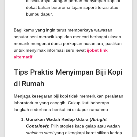
di sekitarnya. Jangan pernah menyimpan kopi di
dekat bahan beraroma tajam seperti terasi atau
bumbu dapur.
Bagi kamu yang ingin terus memperkaya wawasan
seputar seni meracik kopi dan mencari berbagai ulasan
menarik mengenai dunia perkopian nusantara, pastikan
untuk menyimak informasi seru lewat
ijobet link
alternatif
.
Tips Praktis Menyimpan Biji Kopi
di Rumah
Menjaga kesegaran biji kopi tidak memerlukan peralatan
laboratorium yang canggih. Cukup ikuti beberapa
langkah sederhana berikut ini di dapur rumahmu:
Gunakan Wadah Kedap Udara (
Airtight
Container
):
Pilih stoples kaca gelap atau wadah
stainless steel
yang dilengkapi karet silikon kedap