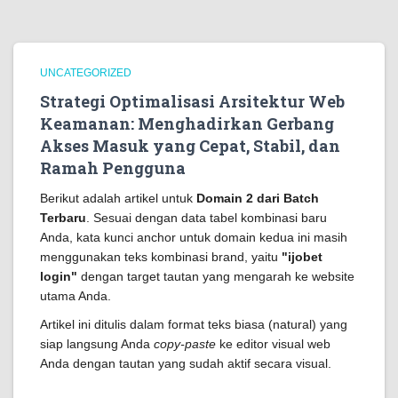
UNCATEGORIZED
Strategi Optimalisasi Arsitektur Web
Keamanan: Menghadirkan Gerbang
Akses Masuk yang Cepat, Stabil, dan
Ramah Pengguna
Berikut adalah artikel untuk
Domain 2 dari Batch
Terbaru
. Sesuai dengan data tabel kombinasi baru
Anda, kata kunci anchor untuk domain kedua ini masih
menggunakan teks kombinasi brand, yaitu
"ijobet
login"
dengan target tautan yang mengarah ke website
utama Anda.
Artikel ini ditulis dalam format teks biasa (natural) yang
siap langsung Anda
copy-paste
ke editor visual web
Anda dengan tautan yang sudah aktif secara visual.