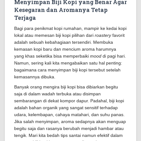
Menyimpan Biji Kopi yang Benar Agar
Kesegaran dan Aromanya Tetap
Terjaga
Bagi para penikmat kopi rumahan, mampir ke kedai kopi
lokal atau memesan biji kopi pilihan dari
roastery
favorit
adalah sebuah kebahagiaan tersendiri. Membuka
kemasan kopi baru dan mencium aroma harumnya
yang khas seketika bisa memperbaiki
mood
di pagi hari.
Namun, sering kali kita mengabaikan satu hal penting:
bagaimana cara menyimpan biji kopi tersebut setelah
kemasannya dibuka.
Banyak orang mengira biji kopi bisa dibiarkan begitu
saja di dalam wadah terbuka atau disimpan
sembarangan di dekat kompor dapur. Padahal, biji kopi
adalah bahan organik yang sangat sensitif terhadap
udara, kelembapan, cahaya matahari, dan suhu panas.
Jika salah menyimpan, aroma sedapnya akan menguap
begitu saja dan rasanya berubah menjadi hambar atau
tengik. Mari kita bedah tips santai namun efektif dalam