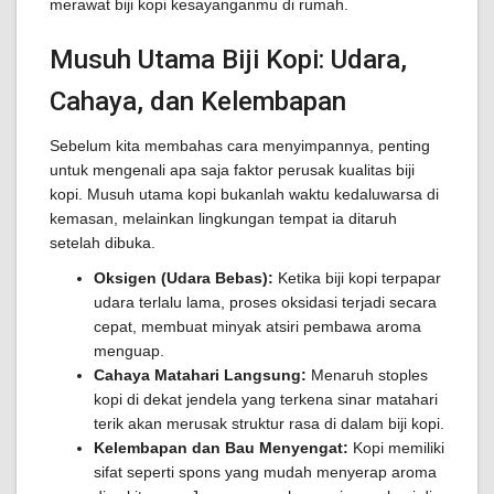
merawat biji kopi kesayanganmu di rumah.
Musuh Utama Biji Kopi: Udara,
Cahaya, dan Kelembapan
Sebelum kita membahas cara menyimpannya, penting
untuk mengenali apa saja faktor perusak kualitas biji
kopi. Musuh utama kopi bukanlah waktu kedaluwarsa di
kemasan, melainkan lingkungan tempat ia ditaruh
setelah dibuka.
Oksigen (Udara Bebas):
Ketika biji kopi terpapar
udara terlalu lama, proses oksidasi terjadi secara
cepat, membuat minyak atsiri pembawa aroma
menguap.
Cahaya Matahari Langsung:
Menaruh stoples
kopi di dekat jendela yang terkena sinar matahari
terik akan merusak struktur rasa di dalam biji kopi.
Kelembapan dan Bau Menyengat:
Kopi memiliki
sifat seperti spons yang mudah menyerap aroma