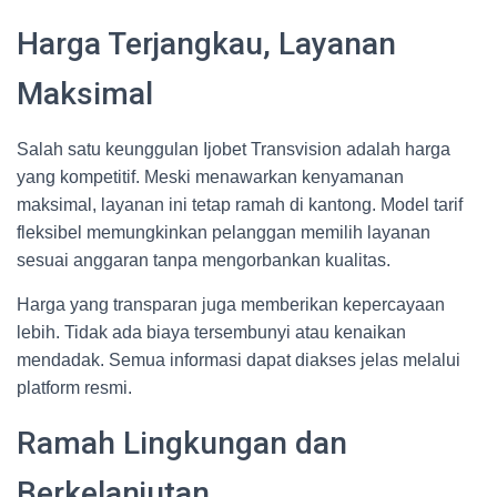
Harga Terjangkau, Layanan
Maksimal
Salah satu keunggulan Ijobet Transvision adalah harga
yang kompetitif. Meski menawarkan kenyamanan
maksimal, layanan ini tetap ramah di kantong. Model tarif
fleksibel memungkinkan pelanggan memilih layanan
sesuai anggaran tanpa mengorbankan kualitas.
Harga yang transparan juga memberikan kepercayaan
lebih. Tidak ada biaya tersembunyi atau kenaikan
mendadak. Semua informasi dapat diakses jelas melalui
platform resmi.
Ramah Lingkungan dan
Berkelanjutan