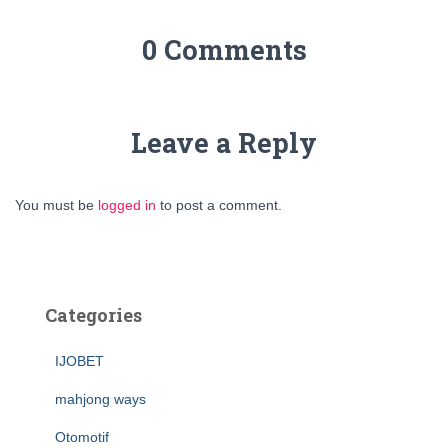
0 Comments
Leave a Reply
You must be
logged in
to post a comment.
Categories
IJOBET
mahjong ways
Otomotif