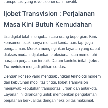
transportasi yang revolusioner dan inovatif.
Ijobet Transvision : Perjalanan
Masa Kini Butuh Kemudahan
Era digital telah mengubah cara orang bepergian. Kini,
konsumen tidak hanya mencari kendaraan, tapi juga
pengalaman. Mereka menginginkan layanan yang dapat
diakses mudah, dijalankan profesional, dan memenuhi
harapan perjalanan terbaik. Dalam konteks inilah
Ijobet
Transvision
menjadi pilihan cerdas.
Dengan konsep yang menggabungkan teknologi modern
dan kebutuhan mobilitas tinggi, Ijobet Transvision
menjawab kebutuhan transportasi urban dan antarkota.
Layanan ini dirancang untuk memberikan pengalaman
perjalanan berkualitas dengan fleksibilitas maksimal.