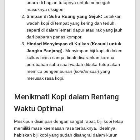
udara di bagian tutupnya untuk mencegah
masuknya oksigen.
Simpan di Suhu Ruang yang Sejuk:
Letakkan
wadah kopi di tempat yang kering dan teduh,
seperti di dalam lemari dapur atau rak yang jauh
dari paparan panas kompor.
Hindari Menyimpan di Kulkas (Kecuali untuk
Jangka Panjang):
Menyimpan biji kopi di dalam
kulkas biasa sangat tidak disarankan karena
perubahan suhu saat wadah dibuka-tutup akan
memicu pengembunan (
kondensasi
) yang
merusak rasa kopi.
Menikmati Kopi dalam Rentang
Waktu Optimal
Meskipun disimpan dengan sangat rapat, biji kopi tetap
memiliki masa keemasan rasa terbaiknya. Idealnya,
habiskan biji kopi yang sudah disangrai dalam kurun