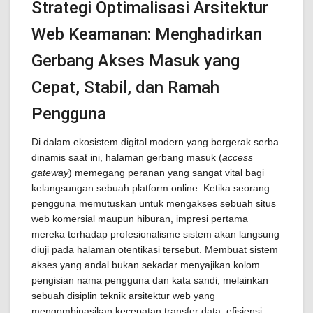
Strategi Optimalisasi Arsitektur
Web Keamanan: Menghadirkan
Gerbang Akses Masuk yang
Cepat, Stabil, dan Ramah
Pengguna
Di dalam ekosistem digital modern yang bergerak serba
dinamis saat ini, halaman gerbang masuk (
access
gateway
) memegang peranan yang sangat vital bagi
kelangsungan sebuah platform online. Ketika seorang
pengguna memutuskan untuk mengakses sebuah situs
web komersial maupun hiburan, impresi pertama
mereka terhadap profesionalisme sistem akan langsung
diuji pada halaman otentikasi tersebut. Membuat sistem
akses yang andal bukan sekadar menyajikan kolom
pengisian nama pengguna dan kata sandi, melainkan
sebuah disiplin teknik arsitektur web yang
mengombinasikan kecepatan transfer data, efisiensi