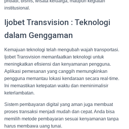
pribadi, bisnis, wisata keluarga, maupun kegiatan
institusional.
Ijobet Transvision : Teknologi
dalam Genggaman
Kemajuan teknologi telah mengubah wajah transportasi.
Ijobet Transvision memanfaatkan teknologi untuk
meningkatkan efisiensi dan kenyamanan pengguna.
Aplikasi pemesanan yang canggih memungkinkan
pengguna memantau lokasi kendaraan secara real-time.
Ini memastikan ketepatan waktu dan meminimalisir
keterlambatan.
Sistem pembayaran digital yang aman juga membuat
proses transaksi menjadi mudah dan cepat. Anda bisa
memilih metode pembayaran sesuai kenyamanan tanpa
harus membawa uang tunai.