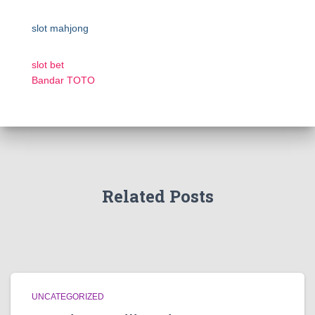
slot mahjong
slot bet
Bandar TOTO
Related Posts
UNCATEGORIZED