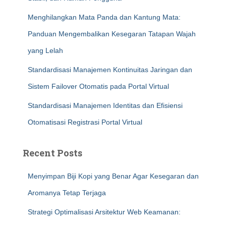
Menghilangkan Mata Panda dan Kantung Mata:
Panduan Mengembalikan Kesegaran Tatapan Wajah
yang Lelah
Standardisasi Manajemen Kontinuitas Jaringan dan
Sistem Failover Otomatis pada Portal Virtual
Standardisasi Manajemen Identitas dan Efisiensi
Otomatisasi Registrasi Portal Virtual
Recent Posts
Menyimpan Biji Kopi yang Benar Agar Kesegaran dan
Aromanya Tetap Terjaga
Strategi Optimalisasi Arsitektur Web Keamanan: