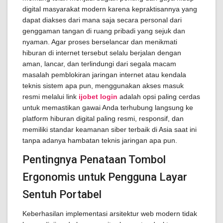
digital masyarakat modern karena kepraktisannya yang
dapat diakses dari mana saja secara personal dari
genggaman tangan di ruang pribadi yang sejuk dan
nyaman. Agar proses berselancar dan menikmati
hiburan di internet tersebut selalu berjalan dengan
aman, lancar, dan terlindungi dari segala macam
masalah pemblokiran jaringan internet atau kendala
teknis sistem apa pun, menggunakan akses masuk
resmi melalui link
ijobet login
adalah opsi paling cerdas
untuk memastikan gawai Anda terhubung langsung ke
platform hiburan digital paling resmi, responsif, dan
memiliki standar keamanan siber terbaik di Asia saat ini
tanpa adanya hambatan teknis jaringan apa pun.
Pentingnya Penataan Tombol
Ergonomis untuk Pengguna Layar
Sentuh Portabel
Keberhasilan implementasi arsitektur web modern tidak