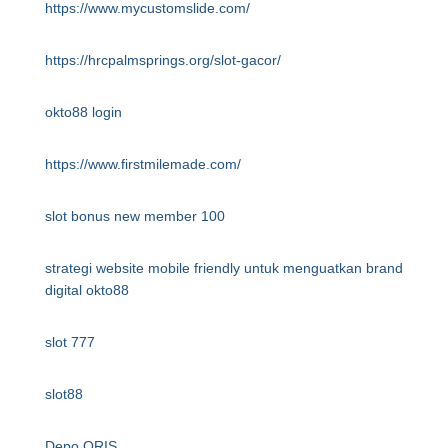
https://www.mycustomslide.com/
https://hrcpalmsprings.org/slot-gacor/
okto88 login
https://www.firstmilemade.com/
slot bonus new member 100
strategi website mobile friendly untuk menguatkan brand
digital okto88
slot 777
slot88
Depo QRIS