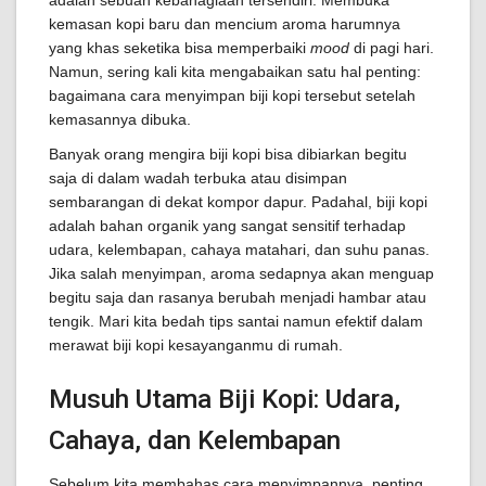
adalah sebuah kebahagiaan tersendiri. Membuka
kemasan kopi baru dan mencium aroma harumnya
yang khas seketika bisa memperbaiki
mood
di pagi hari.
Namun, sering kali kita mengabaikan satu hal penting:
bagaimana cara menyimpan biji kopi tersebut setelah
kemasannya dibuka.
Banyak orang mengira biji kopi bisa dibiarkan begitu
saja di dalam wadah terbuka atau disimpan
sembarangan di dekat kompor dapur. Padahal, biji kopi
adalah bahan organik yang sangat sensitif terhadap
udara, kelembapan, cahaya matahari, dan suhu panas.
Jika salah menyimpan, aroma sedapnya akan menguap
begitu saja dan rasanya berubah menjadi hambar atau
tengik. Mari kita bedah tips santai namun efektif dalam
merawat biji kopi kesayanganmu di rumah.
Musuh Utama Biji Kopi: Udara,
Cahaya, dan Kelembapan
Sebelum kita membahas cara menyimpannya, penting