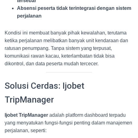
tersebar
Absensi peserta tidak terintegrasi dengan sistem
perjalanan
Kondisi ini membuat banyak pihak kewalahan, terutama
ketika perjalanan melibatkan banyak unit kendaraan dan
ratusan penumpang. Tanpa sistem yang terpusat,
komunikasi rawan kacau, keterlambatan tidak bisa
dikontrol, dan data peserta mudah tercecer.
Solusi Cerdas: Ijobet
TripManager
Ijobet TripManager
adalah platform dashboard terpadu
yang menyatukan fungsi-fungsi penting dalam manajemen
perjalanan, seperti: