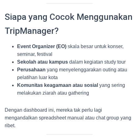
Siapa yang Cocok Menggunakan
TripManager?
Event Organizer (EO)
skala besar untuk konser,
seminar, festival
Sekolah atau kampus
dalam kegiatan study tour
Perusahaan
yang menyelenggarakan outing atau
pelatihan luar kota
Komunitas keagamaan atau sosial
yang sering
melakukan ziarah atau gathering
Dengan dashboard ini, mereka tak perlu lagi
mengandalkan spreadsheet manual atau chat group yang
ribet.