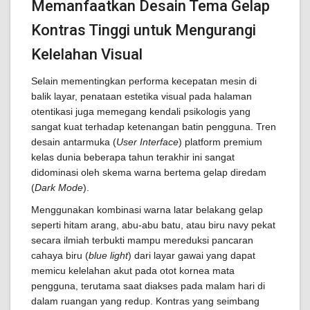
Memanfaatkan Desain Tema Gelap
Kontras Tinggi untuk Mengurangi
Kelelahan Visual
Selain mementingkan performa kecepatan mesin di
balik layar, penataan estetika visual pada halaman
otentikasi juga memegang kendali psikologis yang
sangat kuat terhadap ketenangan batin pengguna. Tren
desain antarmuka (
User Interface
) platform premium
kelas dunia beberapa tahun terakhir ini sangat
didominasi oleh skema warna bertema gelap diredam
(
Dark Mode
).
Menggunakan kombinasi warna latar belakang gelap
seperti hitam arang, abu-abu batu, atau biru navy pekat
secara ilmiah terbukti mampu mereduksi pancaran
cahaya biru (
blue light
) dari layar gawai yang dapat
memicu kelelahan akut pada otot kornea mata
pengguna, terutama saat diakses pada malam hari di
dalam ruangan yang redup. Kontras yang seimbang