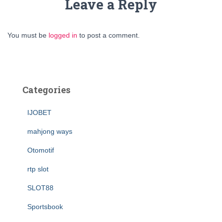
Leave a Reply
You must be
logged in
to post a comment.
Categories
IJOBET
mahjong ways
Otomotif
rtp slot
SLOT88
Sportsbook