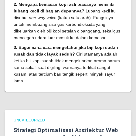
2. Mengapa kemasan kopi asli biasanya memiliki
lubang kecil di bagian depannya?
Lubang kecil itu
disebut
one-way valve
(katup satu arah). Fungsinya
untuk membuang sisa gas karbondioksida yang
dikeluarkan oleh biji kopi setelah dipanggang, sekaligus
mencegah udara luar masuk ke dalam kemasan.
3. Bagaimana cara mengetahui jika biji kopi sudah
rusak dan tidak layak seduh?
Ciri utamanya adalah
ketika biji kopi sudah tidak mengeluarkan aroma harum
sama sekali saat digiling, warnanya terlihat sangat
kusam, atau tercium bau tengik seperti minyak sayur
lama.
UNCATEGORIZED
Strategi Optimalisasi Arsitektur Web