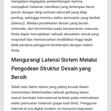
mengalami kegagalan perkembangan karena
menyajikan halaman otentikasi yang terlampau berat,
penuh dengan skrip animasi dekoratif yang tidak
penting, sehingga memicu waktu pemuatan yang lambat
(
latency
). Melalui pendekatan desain yang bersih,
minimalis, dan berorientasi pada kenyamanan manusia,
Anda dapat menciptakan sebuah ekosistem virtual yang
responsif dan memancarkan kredibilitas tinggi sejak
detik pertama pengguna berinteraksi dengan sistem
Anda.
Mengurangi Latensi Sistem Melalui
Pengodean Struktur Desain yang
Bersih
Salah satu faktor teknis yang paling krusial dalam
menentukan keberhasilan sebuah gerbang akses
masuk berskala internasional terletak pada minimalisasi
waktu pemuatan halaman (
page load time
). Pengguna
internet di era digital modern ini menuntut kepuasan