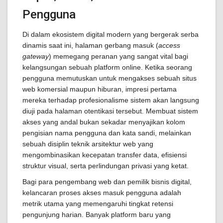
Pengguna
Di dalam ekosistem digital modern yang bergerak serba
dinamis saat ini, halaman gerbang masuk (
access
gateway
) memegang peranan yang sangat vital bagi
kelangsungan sebuah platform online. Ketika seorang
pengguna memutuskan untuk mengakses sebuah situs
web komersial maupun hiburan, impresi pertama
mereka terhadap profesionalisme sistem akan langsung
diuji pada halaman otentikasi tersebut. Membuat sistem
akses yang andal bukan sekadar menyajikan kolom
pengisian nama pengguna dan kata sandi, melainkan
sebuah disiplin teknik arsitektur web yang
mengombinasikan kecepatan transfer data, efisiensi
struktur visual, serta perlindungan privasi yang ketat.
Bagi para pengembang web dan pemilik bisnis digital,
kelancaran proses akses masuk pengguna adalah
metrik utama yang memengaruhi tingkat retensi
pengunjung harian. Banyak platform baru yang