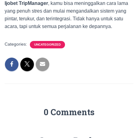
Ijobet TripManager
, kamu bisa meninggalkan cara lama
yang penuh stres dan mulai mengandalkan sistem yang
pintar, terukur, dan terintegrasi. Tidak hanya untuk satu
acara, tapi untuk semua perjalanan ke depannya.
Categories:
UNCATEGORIZED
0 Comments