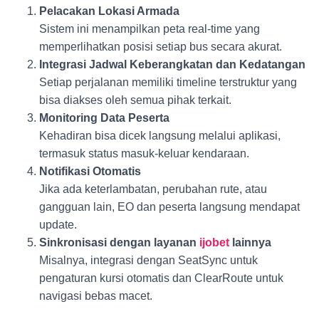
Pelacakan Lokasi Armada
Sistem ini menampilkan peta real-time yang
memperlihatkan posisi setiap bus secara akurat.
Integrasi Jadwal Keberangkatan dan Kedatangan
Setiap perjalanan memiliki timeline terstruktur yang
bisa diakses oleh semua pihak terkait.
Monitoring Data Peserta
Kehadiran bisa dicek langsung melalui aplikasi,
termasuk status masuk-keluar kendaraan.
Notifikasi Otomatis
Jika ada keterlambatan, perubahan rute, atau
gangguan lain, EO dan peserta langsung mendapat
update.
Sinkronisasi dengan layanan
ijobet
lainnya
Misalnya, integrasi dengan SeatSync untuk
pengaturan kursi otomatis dan ClearRoute untuk
navigasi bebas macet.