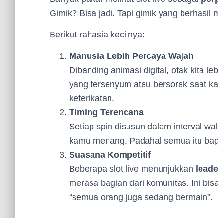
Gimik? Bisa jadi. Tapi gimik yang berhasi
Berikut rahasia kecilnya:
Manusia Lebih Percaya Wajah
Dibanding animasi digital, otak kita 
yang tersenyum atau bersorak saat 
keterikatan.
Timing Terencana
Setiap spin disusun dalam interval wa
kamu menang. Padahal semua itu bagi
Suasana Kompetitif
Beberapa slot live menunjukkan
lead
merasa bagian dari komunitas. Ini bi
“semua orang juga sedang bermain”.