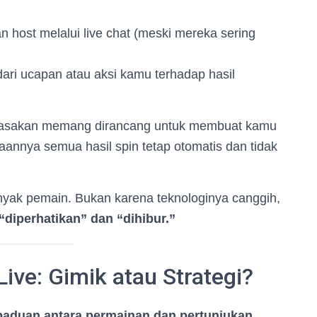
n host melalui live chat (meski mereka sering
dari ucapan atau aksi kamu terhadap hasil
u rasakan memang dirancang untuk membuat kamu
aannya semua hasil spin tetap otomatis dan tidak
nyak pemain. Bukan karena teknologinya canggih,
“diperhatikan” dan “dihibur.”
Live: Gimik atau Strategi?
paduan antara permainan dan pertunjukan.