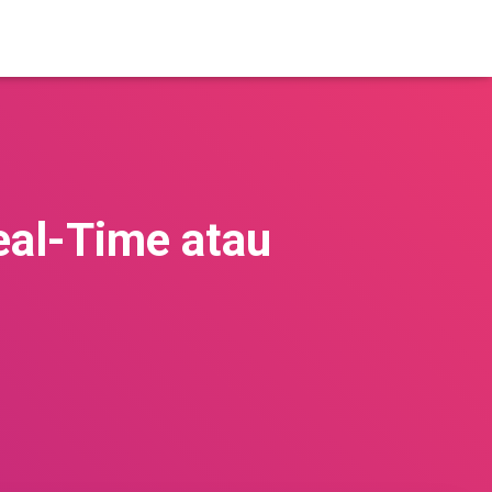
Real-Time atau