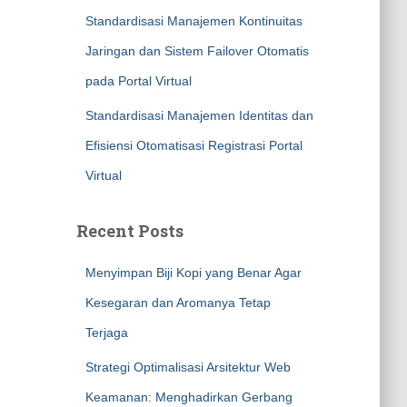
Standardisasi Manajemen Kontinuitas
Jaringan dan Sistem Failover Otomatis
pada Portal Virtual
Standardisasi Manajemen Identitas dan
Efisiensi Otomatisasi Registrasi Portal
Virtual
Recent Posts
Menyimpan Biji Kopi yang Benar Agar
Kesegaran dan Aromanya Tetap
Terjaga
Strategi Optimalisasi Arsitektur Web
Keamanan: Menghadirkan Gerbang