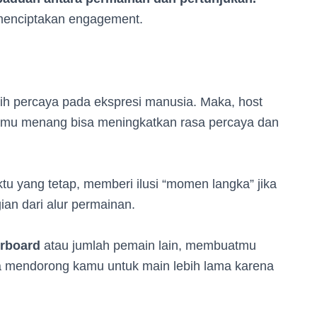
l menciptakan engagement.
lebih percaya pada ekspresi manusia. Maka, host
kamu menang bisa meningkatkan rasa percaya dan
ktu yang tetap, memberi ilusi “momen langka” jika
an dari alur permainan.
erboard
atau jumlah pemain lain, membuatmu
sa mendorong kamu untuk main lebih lama karena