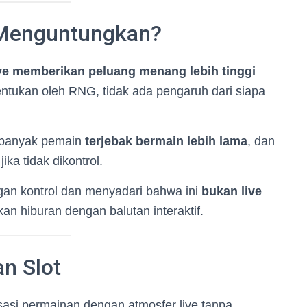
h Menguntungkan?
live memberikan peluang menang lebih tinggi
itentukan oleh RNG, tidak ada pengaruh dari siapa
 banyak pemain
terjebak bermain lebih lama
, dan
jika tidak dikontrol.
gan kontrol dan menyadari bahwa ini
bukan live
kan hiburan dengan balutan interaktif.
an Slot
asi permainan dengan atmosfer live tanpa