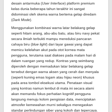
desain antarmuka (
User Interface
) platform premium
kelas dunia beberapa tahun terakhir ini sangat
didominasi oleh skema warna bertema gelap diredam
(
Dark Mode
).
Menggunakan kombinasi warna latar belakang gelap
seperti hitam arang, abu-abu batu, atau biru navy pekat
secara ilmiah terbukti mampu mereduksi pancaran
cahaya biru (
blue light
) dari layar gawai yang dapat
memicu kelelahan akut pada otot kornea mata
pengguna, terutama saat diakses pada malam hari di
dalam ruangan yang redup. Kontras yang seimbang
diperoleh dengan memadukan latar belakang gelap
tersebut dengan warna aksen yang cerah dan menyala
(seperti kuning emas logam atau hijau neon) khusus
pada area tombol eksekusi utama. Penataan visual
yang kontras namun lembut di mata ini secara alami
akan memandu fokus perhatian kognitif pengguna
langsung menuju kolom pengisian data, menciptakan
atmosfer kemewahan murni sekaligus menegaskan
standar perlindungan siber yang kokoh dan tepercaya.