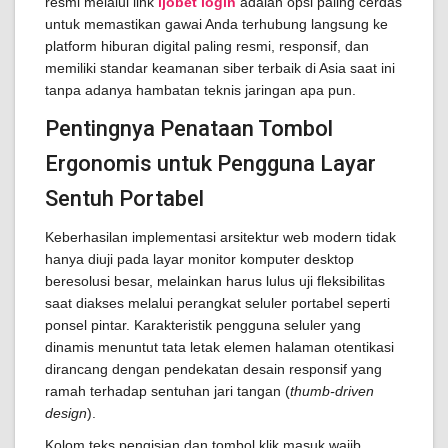
resmi melalui link
ijobet login
adalah opsi paling cerdas
untuk memastikan gawai Anda terhubung langsung ke
platform hiburan digital paling resmi, responsif, dan
memiliki standar keamanan siber terbaik di Asia saat ini
tanpa adanya hambatan teknis jaringan apa pun.
Pentingnya Penataan Tombol
Ergonomis untuk Pengguna Layar
Sentuh Portabel
Keberhasilan implementasi arsitektur web modern tidak
hanya diuji pada layar monitor komputer desktop
beresolusi besar, melainkan harus lulus uji fleksibilitas
saat diakses melalui perangkat seluler portabel seperti
ponsel pintar. Karakteristik pengguna seluler yang
dinamis menuntut tata letak elemen halaman otentikasi
dirancang dengan pendekatan desain responsif yang
ramah terhadap sentuhan jari tangan (
thumb-driven
design
).
Kolom teks pengisian dan tombol klik masuk wajib